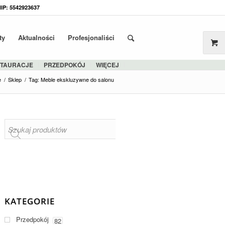
NIP: 5542923637
ty
Aktualności
Profesjonaliści
STAURACJE
PRZEDPOKÓJ
WIĘCEJ
e
/
Sklep
/
Tag: Meble ekskluzywne do salonu
KATEGORIE
Przedpokój
82