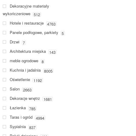
Dekoracyjne materiały
wykończeniowe
512
Hotele i restauracje
4763
Panele podłogowe, parkiety
5
Drzwi
7
Architektura miejska
143
meble ogrodowe
8
Kuchnia i jadalnia
8005
Oświetlenie
1192
Salon
2663
Dekoracje wnętrz
1681
Łazienka
785
Taras i ogród
4994
Sypialnia
837
Pokój dziecięcy