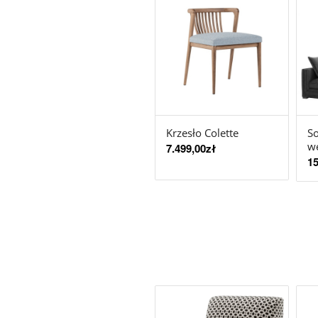
Krzesło Colette
So
w
7.499,00
zł
15