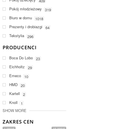
409
Pokój młodzieżowy
319
Biuro w domu
1018
Prezenty i drobiazgi
64
Tekstylia
296
PRODUCENCI
Boca Do Lobo
23
Eichholtz
29
Emeco
10
HMD
20
Kartell
2
Knoll
1
SHOW MORE
ZAKRES CEN
1 050zł
45 999zł