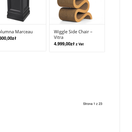
olumna Marceau
Wiggle Side Chair –
Vitra
800,00
zł
4.999,00
zł
z Vat
Strona 1 z 23