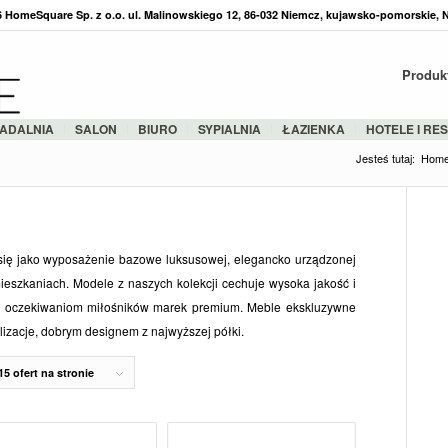
36 HomeSquare Sp. z o.o. ul. Malinowskiego 12, 86-032 Niemcz, kujawsko-pomorskie, 
Produk
ADALNIA
SALON
BIURO
SYPIALNIA
ŁAZIENKA
HOTELE I RE
Jesteś tutaj:
Hom
ię jako wyposażenie bazowe luksusowej, elegancko urządzonej
ieszkaniach. Modele z naszych kolekcji cechuje wysoka jakość i
 i oczekiwaniom miłośników marek premium. Meble ekskluzywne
lizacje, dobrym designem z najwyższej półki.
15 ofert na stronie