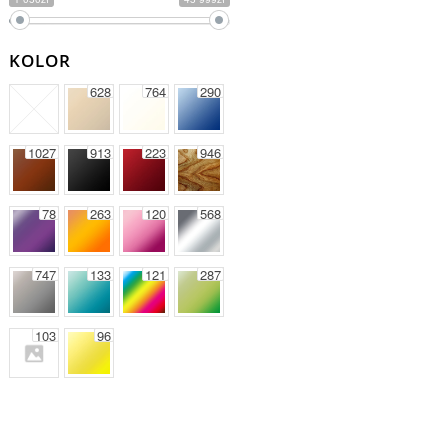
KOLOR
628
764
290
1027
913
223
946
78
263
120
568
747
133
121
287
103
96