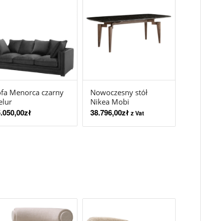
fa Menorca czarny
Nowoczesny stół
elur
Nikea Mobi
.050,00
zł
38.796,00
zł
z Vat