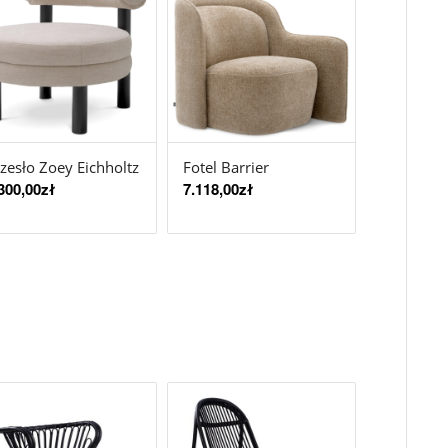
zesło Zoey Eichholtz
Fotel Barrier
300,00
zł
7.118,00
zł