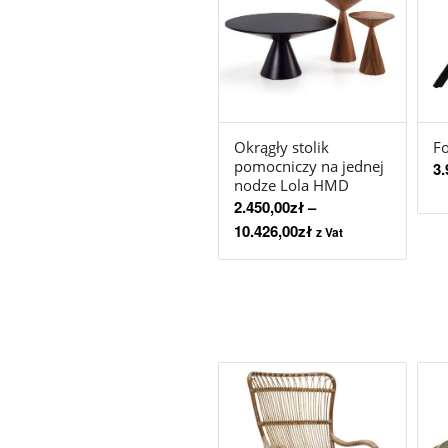
Fo
Okrągły stolik
pomocniczy na jednej
3.
nodze Lola HMD
2.450,00
zł
–
10.426,00
zł
z Vat