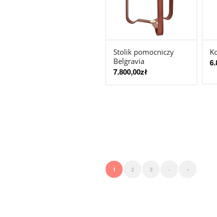
Stolik pomocniczy
K
Belgravia
6.
7.800,00
zł
1
2
3
›
»