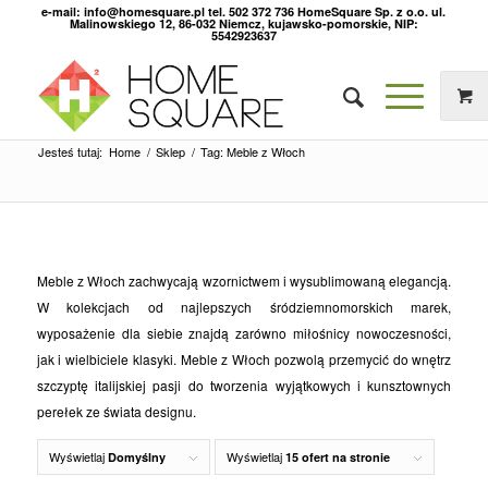
e-mail: info@homesquare.pl tel. 502 372 736 HomeSquare Sp. z o.o. ul.
Malinowskiego 12, 86-032 Niemcz, kujawsko-pomorskie, NIP:
5542923637
Jesteś tutaj:
Home
/
Sklep
/
Tag: Meble z Włoch
Meble z Włoch zachwycają wzornictwem i wysublimowaną elegancją.
W kolekcjach od najlepszych śródziemnomorskich marek,
wyposażenie dla siebie znajdą zarówno miłośnicy nowoczesności,
jak i wielbiciele klasyki. Meble z Włoch pozwolą przemycić do wnętrz
szczyptę italijskiej pasji do tworzenia wyjątkowych i kunsztownych
perełek ze świata designu.
Wyświetlaj
Wyświetlaj
Domyślny
15 ofert na stronie