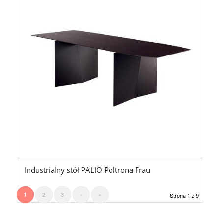
Industrialny stół PALIO Poltrona Frau
1
2
3
›
»
Strona 1 z 9