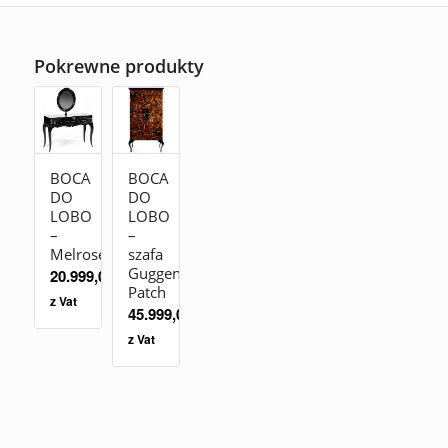
Pokrewne produkty
BOCA
BOCA
DO
DO
LOBO
LOBO
–
–
Melrose
szafa
Guggenheim
20.999,00
zł
Patch
z Vat
45.999,00
zł
z Vat