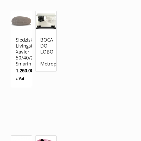
Siedzisko
BOCA
Livingstones
DO
Xavier
LOBO
50/40/26
–
Smarin
Metropolitan
1.250,00
zł
z Vat