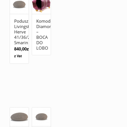
Poduszka
Komoda
Livingstones
Diamond
Herve
–
41/36/23
BOCA
Smarin
DO
LOBO
840,00
zł
z Vat