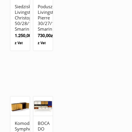
Siedzisko
Poduszka
Livingstones
Livingstones
Christophe
Pierre
50/28/19
30/27/19
Smarin
Smarin
1.250,00
zł
730,00
zł
z Vat
z Vat
Komoda
BOCA
Symphony
DO