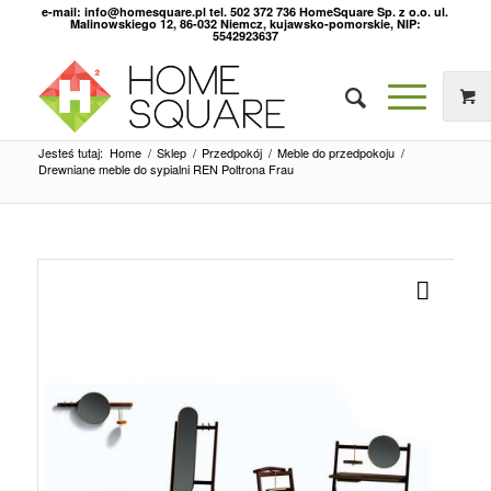
e-mail: info@homesquare.pl tel. 502 372 736 HomeSquare Sp. z o.o. ul.
Malinowskiego 12, 86-032 Niemcz, kujawsko-pomorskie, NIP:
5542923637
Jesteś tutaj:
Home
/
Sklep
/
Przedpokój
/
Meble do przedpokoju
/
Drewniane meble do sypialni REN Poltrona Frau