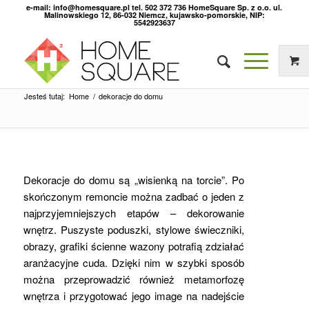
e-mail: info@homesquare.pl tel. 502 372 736 HomeSquare Sp. z o.o. ul.
Malinowskiego 12, 86-032 Niemcz, kujawsko-pomorskie, NIP:
5542923637
Jesteś tutaj:
Home
/
dekoracje do domu
Dekoracje do domu są „wisienką na torcie”. Po
skończonym remoncie można zadbać o jeden z
najprzyjemniejszych etapów – dekorowanie
wnętrz. Puszyste poduszki, stylowe świeczniki,
obrazy, grafiki ścienne wazony potrafią zdziałać
aranżacyjne cuda. Dzięki nim w szybki sposób
można przeprowadzić również metamorfozę
wnętrza i przygotować jego image na nadejście