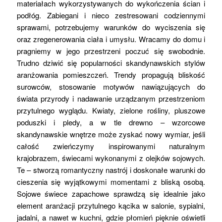
materiałach wykorzystywanych do wykończenia ścian i
podłóg. Zabiegani i nieco zestresowani codziennymi
sprawami, potrzebujemy warunków do wyciszenia się
oraz zregenerowania ciała i umysłu. Wracamy do domu i
pragniemy w jego przestrzeni poczuć się swobodnie.
Trudno dziwić się popularności skandynawskich stylów
aranżowania pomieszczeń. Trendy propagują bliskość
surowców, stosowanie motywów nawiązujących do
świata przyrody i nadawanie urządzanym przestrzeniom
przytulnego wyglądu. Kwiaty, zielone rośliny, pluszowe
poduszki i pledy, a w tle drewno – wzorcowe
skandynawskie wnętrze może zyskać nowy wymiar, jeśli
całość zwieńczymy inspirowanymi naturalnym
krajobrazem, świecami wykonanymi z olejków sojowych.
Te – stworzą romantyczny nastrój i doskonałe warunki do
cieszenia się wyjątkowymi momentami z bliską osobą.
Sojowe świece zapachowe sprawdzą się idealnie jako
element aranżacji przytulnego kącika w salonie, sypialni,
jadalni, a nawet w kuchni, gdzie płomień pięknie oświetli