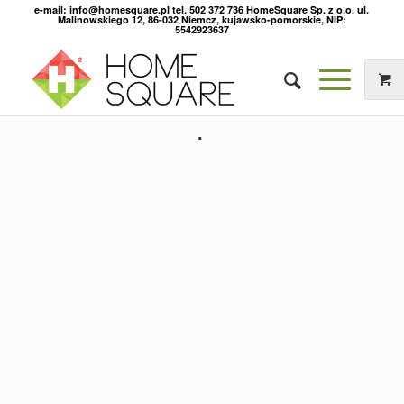
e-mail: info@homesquare.pl tel. 502 372 736 HomeSquare Sp. z o.o. ul.
Malinowskiego 12, 86-032 Niemcz, kujawsko-pomorskie, NIP:
5542923637