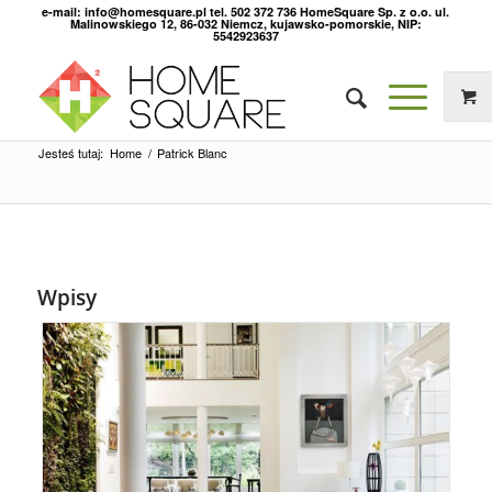
e-mail: info@homesquare.pl tel. 502 372 736 HomeSquare Sp. z o.o. ul.
Malinowskiego 12, 86-032 Niemcz, kujawsko-pomorskie, NIP:
5542923637
Jesteś tutaj:
Home
/
Patrick Blanc
Wpisy