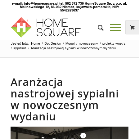
e-mail: info@homesquare.pl tel. 502 372 736 HomeSquare Sp. z o.o. ul.
Malinowskiego 12, 86-032 Niemcz, kujawsko-pomorskie, NIP:
5542923637
Jesteś tutaj:
Home
/
Dot Design
/
Moooi
/
nowoczesny
/
projekty wnętrz
/
sypialnia
/
Aranżacja nastrojowej sypialni w nowoczesnym wydaniu
Aranżacja
nastrojowej sypialni
w nowoczesnym
wydaniu
1