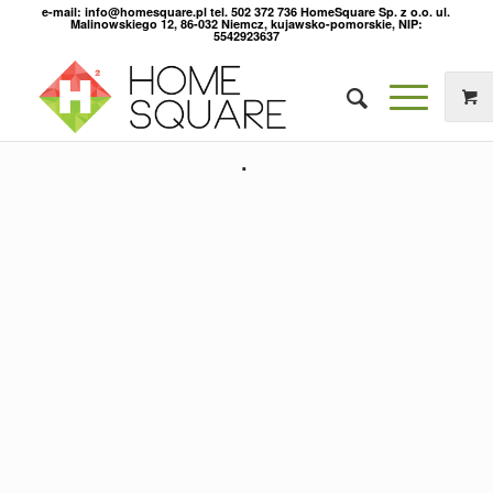
e-mail: info@homesquare.pl tel. 502 372 736 HomeSquare Sp. z o.o. ul.
Malinowskiego 12, 86-032 Niemcz, kujawsko-pomorskie, NIP:
5542923637