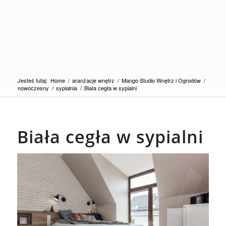
Jesteś tutaj:
Home
/
aranżacje wnętrz
/
Mango Studio Wnętrz i Ogrodów
/
nowoczesny
/
sypialnia
/
Biała cegła w sypialni
Biała cegła w sypialni