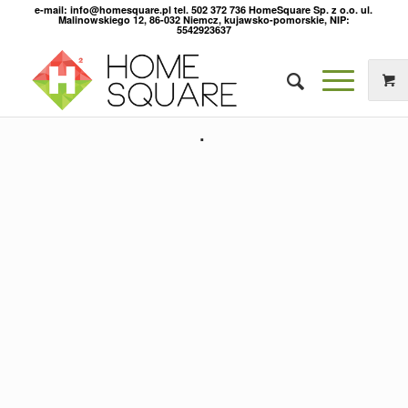
e-mail: info@homesquare.pl tel. 502 372 736 HomeSquare Sp. z o.o. ul.
Malinowskiego 12, 86-032 Niemcz, kujawsko-pomorskie, NIP:
5542923637