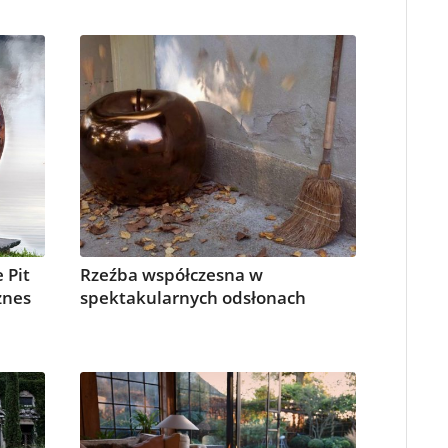
 Pit
Rzeźba współczesna w
znes
spektakularnych odsłonach