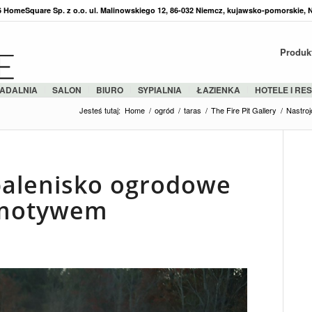
36 HomeSquare Sp. z o.o. ul. Malinowskiego 12, 86-032 Niemcz, kujawsko-pomorskie, 
Produk
ADALNIA
SALON
BIURO
SYPIALNIA
ŁAZIENKA
HOTELE I RE
Jesteś tutaj:
Home
/
ogród
/
taras
/
The Fire Pit Gallery
/
Nastro
palenisko ogrodowe
 motywem