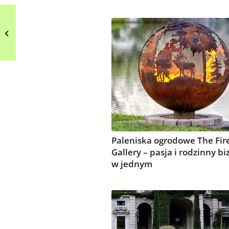
Otwarta jadalnia w
minimalistycznym
wydaniu
Paleniska ogrodowe The Fire
Gallery – pasja i rodzinny bi
w jednym