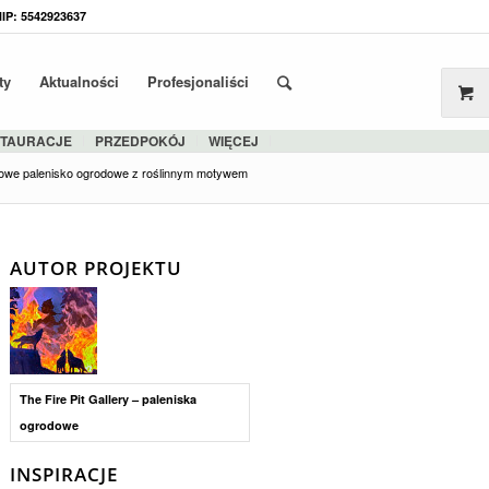
NIP: 5542923637
ty
Aktualności
Profesjonaliści
STAURACJE
PRZEDPOKÓJ
WIĘCEJ
jowe palenisko ogrodowe z roślinnym motywem
AUTOR PROJEKTU
The Fire Pit Gallery – paleniska
ogrodowe
INSPIRACJE