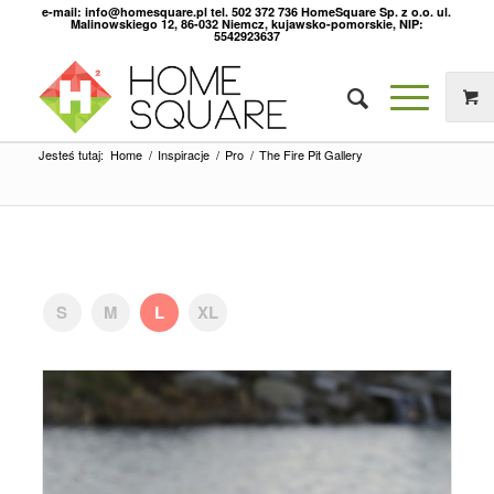
e-mail: info@homesquare.pl tel. 502 372 736 HomeSquare Sp. z o.o. ul.
Malinowskiego 12, 86-032 Niemcz, kujawsko-pomorskie, NIP:
5542923637
Jesteś tutaj:
Home
/
Inspiracje
/
Pro
/
The Fire Pit Gallery
S
M
L
XL