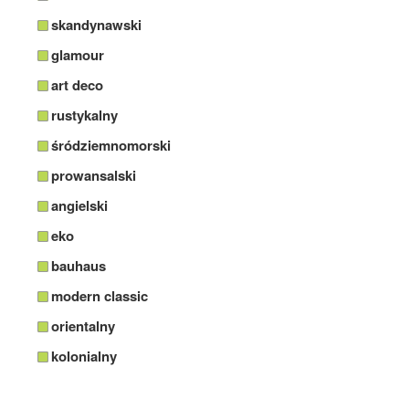
skandynawski
glamour
art deco
rustykalny
śródziemnomorski
prowansalski
angielski
eko
bauhaus
modern classic
orientalny
kolonialny