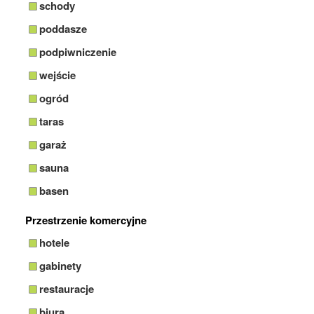
schody
poddasze
podpiwniczenie
wejście
ogród
taras
garaż
sauna
basen
Przestrzenie komercyjne
hotele
gabinety
restauracje
biura