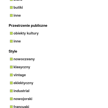
butiki
inne
Przestrzenie publiczne
obiekty kultury
inne
Style
nowoczesny
klasyczny
vintage
eklektyczny
industrial
nowojorski
francuski