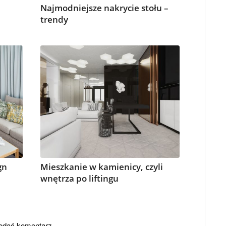
Najmodniejsze nakrycie stołu –
trendy
gn
Mieszkanie w kamienicy, czyli
wnętrza po liftingu
odać komentarz.