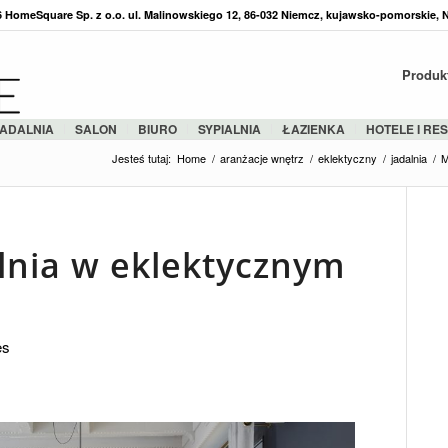
36 HomeSquare Sp. z o.o. ul. Malinowskiego 12, 86-032 Niemcz, kujawsko-pomorskie, 
Produk
ADALNIA
SALON
BIURO
SYPIALNIA
ŁAZIENKA
HOTELE I RE
Jesteś tutaj:
Home
/
aranżacje wnętrz
/
eklektyczny
/
jadalnia
/
M
lnia w eklektycznym
es