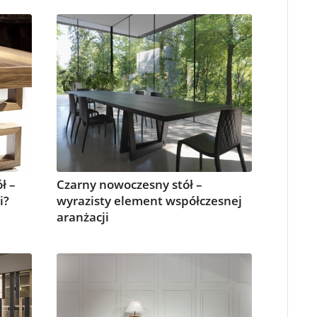
ł –
Czarny nowoczesny stół –
i?
wyrazisty element współczesnej
aranżacji