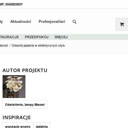
NIP: 5542923637
ty
Aktualności
Profesjonaliści
STAURACJE
PRZEDPOKÓJ
WIĘCEJ
arset
/
Otwarta jadalnia w eklektycznym stylu
AUTOR PROJEKTU
Oświetlenie, lampy Marset
INSPIRACJE
aranżacje wnętrz
jadalnia