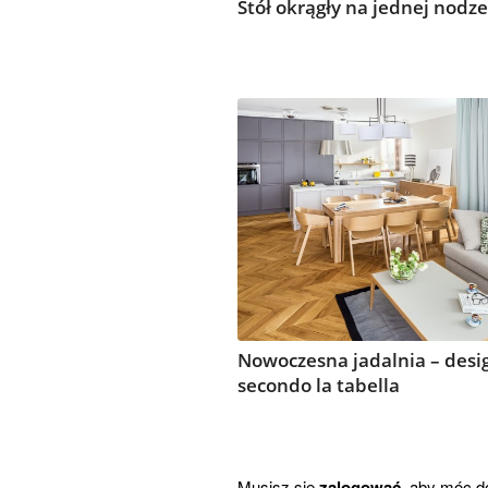
Stół okrągły na jednej nodze
Nowoczesna jadalnia – desi
secondo la tabella
Musisz się
zalogować
, aby móc d