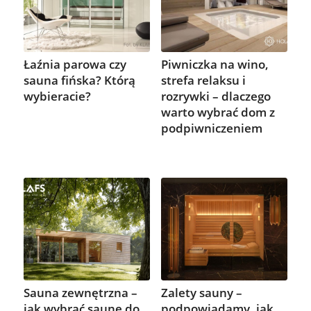
Łaźnia parowa czy
Piwniczka na wino,
sauna fińska? Którą
strefa relaksu i
wybieracie?
rozrywki – dlaczego
warto wybrać dom z
podpiwniczeniem
Sauna zewnętrzna –
Zalety sauny –
jak wybrać saunę do
podpowiadamy, jak