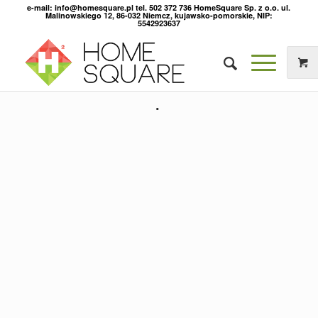
e-mail: info@homesquare.pl tel. 502 372 736 HomeSquare Sp. z o.o. ul.
Malinowskiego 12, 86-032 Niemcz, kujawsko-pomorskie, NIP:
5542923637