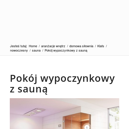
Jesteś tutaj:
Home
/
aranżacje wnętrz
/
domowa siłownia
/
Klafs
/
nowoczesny
/
sauna
/
Pokój wypoczynkowy z sauną
Pokój wypoczynkowy
z sauną
1