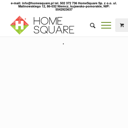
e-mail: info@homesquare.pl tel. 502 372 736 HomeSquare Sp. z o.o. ul.
Malinowskiego 12, 86-032 Niemcz, kujawsko-pomorskie, NIP:
5542923637