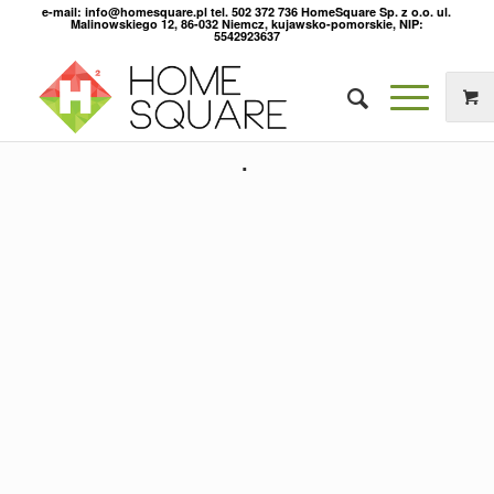
e-mail: info@homesquare.pl tel. 502 372 736 HomeSquare Sp. z o.o. ul.
Malinowskiego 12, 86-032 Niemcz, kujawsko-pomorskie, NIP:
5542923637