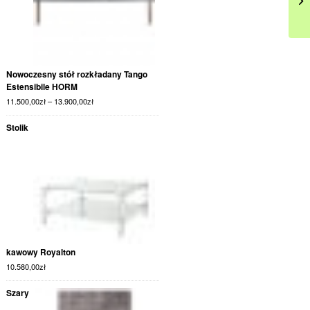
Nowoczesny stół rozkładany Tango
Estensibile HORM
11.500,00
zł
–
13.900,00
zł
Stolik
kawowy Royalton
10.580,00
zł
Szary