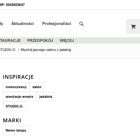
NIP: 5542923637
ty
Aktualności
Profesjonaliści
STAURACJE
PRZEDPOKÓJ
WIĘCEJ
STUDIO.O.
/
Wystrój jasnego salonu z jadalnią
INSPIRACJE
nowoczesny
salon
aranżacje wnętrz
jadalnia
STUDIO.O.
MARKI
Nemo lampy