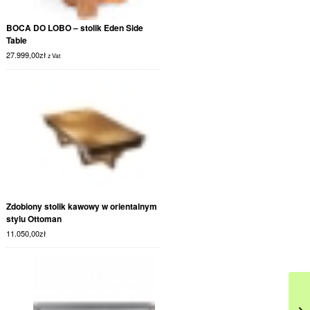
BOCA DO LOBO – stolik Eden Side
Table
27.999,00
zł
z Vat
Zdobiony stolik kawowy w orientalnym
stylu Ottoman
11.050,00
zł