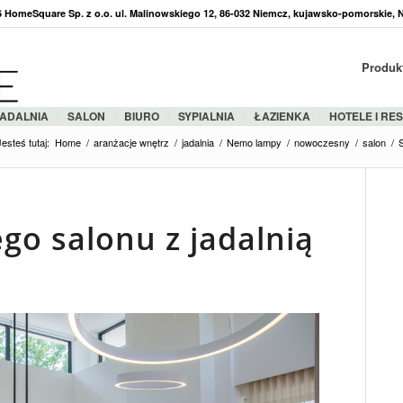
36 HomeSquare Sp. z o.o. ul. Malinowskiego 12, 86-032 Niemcz, kujawsko-pomorskie, 
Produk
ADALNIA
SALON
BIURO
SYPIALNIA
ŁAZIENKA
HOTELE I RE
Jesteś tutaj:
Home
/
aranżacje wnętrz
/
jadalnia
/
Nemo lampy
/
nowoczesny
/
salon
/
go salonu z jadalnią