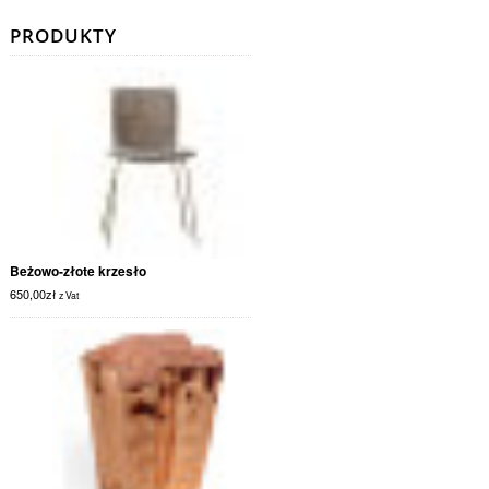
PRODUKTY
Beżowo-złote krzesło
650,00
zł
z Vat