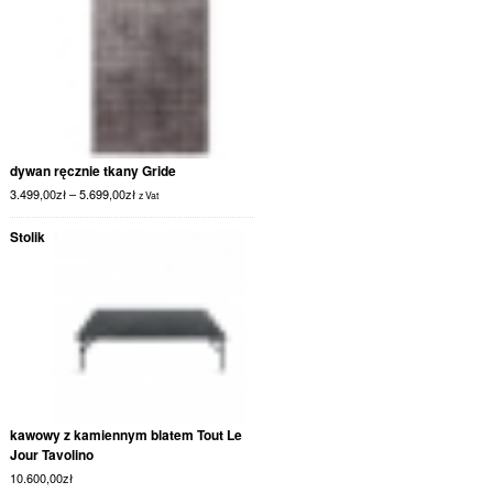
dywan ręcznie tkany Gride
3.499,00
zł
–
5.699,00
zł
z Vat
Stolik
kawowy z kamiennym blatem Tout Le
Jour Tavolino
10.600,00
zł