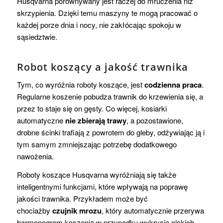
Husqvarna porównywany jest raczej do mruczenia niż
skrzypienia. Dzięki temu maszyny te mogą pracować o
każdej porze dnia i nocy, nie zakłócając spokoju w
sąsiedztwie.
Robot koszący a jakość trawnika
Tym, co wyróżnia roboty koszące, jest
codzienna praca
.
Regularne koszenie pobudza trawnik do krzewienia się, a
przez to staje się on gęsty. Co więcej, kosiarki
automatyczne
nie zbierają trawy
, a pozostawione,
drobne ścinki trafiają z powrotem do gleby, odżywiając ją i
tym samym zmniejszając potrzebę dodatkowego
nawożenia.
Roboty koszące Husqvarna wyróżniają się także
inteligentnymi funkcjami, które wpływają na poprawę
jakości trawnika. Przykładem może być
chociażby
czujnik mrozu
, który automatycznie przerywa
harmonogram koszenia w przypadku wykrycia niskich