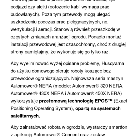
podjazd czy alejki (położenie kabli wymaga prac
budowlanych). Poza tym przewody mogą ulegać
uszkodzeniu podczas prac pielęgnacyjnych, np.
wertykulacji i aeracji. Stanowią również przeszkodę w
częstych zmianach aranżacji ogrodu. Ponadto montaż
instalacji przewodowej jest czasochłonny, choć z drugiej
strony pamiętajmy, że wykonuje się go tylko raz.
Aby wyeliminować wyżej opisane problemy, Husqvarna
do użytku domowego oferuje roboty koszące bez
przewodów ograniczających. Najnowsza seria maszyn
Automower® NERA (modele: Automower® 320 NERA,
Automower® 430X NERA i Automower® 450X NERA)
wykorzystuje
przełomową technologię EPOS™
(Exact
Positioning Operating System),
opartą na systemach
satelitarnych.
Aby zainstalować robota w ogrodzie, wystarczy smartfon
z aplikacją Automower® Connect oraz zestaw