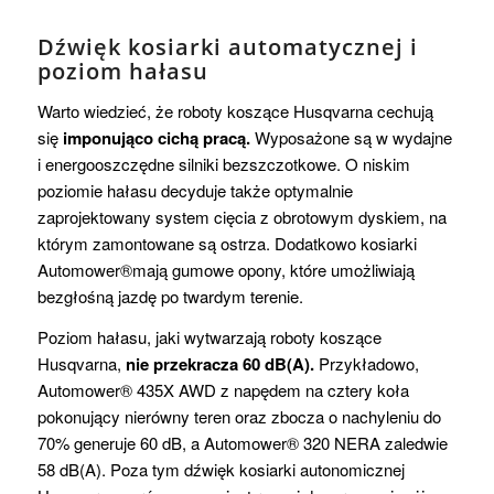
Dźwięk kosiarki automatycznej i
poziom hałasu
Warto wiedzieć, że roboty koszące Husqvarna cechują
się
imponująco cichą pracą.
Wyposażone są w wydajne
i energooszczędne silniki bezszczotkowe. O niskim
poziomie hałasu decyduje także optymalnie
zaprojektowany system cięcia z obrotowym dyskiem, na
którym zamontowane są ostrza. Dodatkowo kosiarki
Automower®mają gumowe opony, które umożliwiają
bezgłośną jazdę po twardym terenie.
Poziom hałasu, jaki wytwarzają roboty koszące
Husqvarna,
nie przekracza 60 dB(A).
Przykładowo,
Automower® 435X AWD z napędem na cztery koła
pokonujący nierówny teren oraz zbocza o nachyleniu do
70% generuje 60 dB, a Automower® 320 NERA zaledwie
58 dB(A). Poza tym dźwięk kosiarki autonomicznej