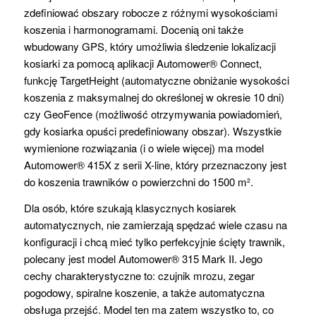
zdefiniować obszary robocze z różnymi wysokościami
koszenia i harmonogramami. Docenią oni także
wbudowany GPS, który umożliwia śledzenie lokalizacji
kosiarki za pomocą aplikacji Automower® Connect,
funkcję TargetHeight (automatyczne obniżanie wysokości
koszenia z maksymalnej do określonej w okresie 10 dni)
czy GeoFence (możliwość otrzymywania powiadomień,
gdy kosiarka opuści predefiniowany obszar). Wszystkie
wymienione rozwiązania (i o wiele więcej) ma model
Automower® 415X z serii X-line, który przeznaczony jest
do koszenia trawników o powierzchni do 1500 m².
Dla osób, które szukają klasycznych kosiarek
automatycznych, nie zamierzają spędzać wiele czasu na
konfiguracji i chcą mieć tylko perfekcyjnie ścięty trawnik,
polecany jest model Automower® 315 Mark II. Jego
cechy charakterystyczne to: czujnik mrozu, zegar
pogodowy, spiralne koszenie, a także automatyczna
obsługa przejść. Model ten ma zatem wszystko to, co