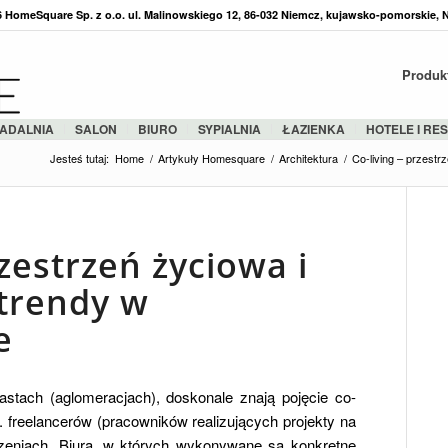
36 HomeSquare Sp. z o.o. ul. Malinowskiego 12, 86-032 Niemcz, kujawsko-pomorskie, 
Produk
ADALNIA
SALON
BIURO
SYPIALNIA
ŁAZIENKA
HOTELE I RE
Jesteś tutaj:
Home
/
Artykuły Homesquare
/
Architektura
/
Co-living – przestr
rzestrzeń życiowa i
 trendy w
e
tach (aglomeracjach), doskonale znają pojęcie co-
. freelancerów (pracowników realizujących projekty na
zeniach. Biura, w których wykonywane są konkretne