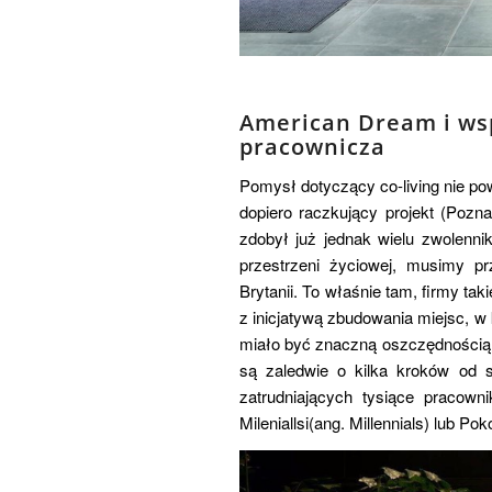
American Dream i ws
pracownicza
Pomysł dotyczący co-living nie po
dopiero raczkujący projekt (Pozna
zdobył już jednak wielu zwolennik
przestrzeni życiowej, musimy pr
Brytanii. To właśnie tam, firmy t
z inicjatywą zbudowania miejsc, 
miało być znaczną oszczędnością 
są zaledwie o kilka kroków od si
zatrudniających tysiące pracown
Mileniallsi(ang. Millennials) lub Pok