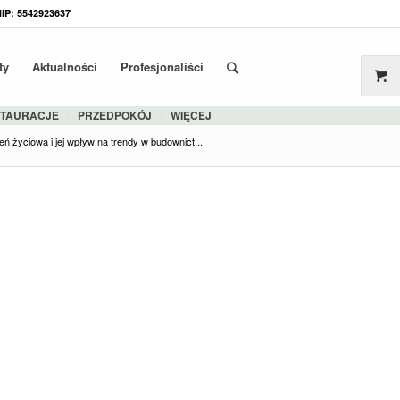
NIP: 5542923637
ty
Aktualności
Profesjonaliści
STAURACJE
PRZEDPOKÓJ
WIĘCEJ
zeń życiowa i jej wpływ na trendy w budownict...