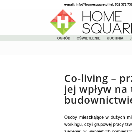
e-mail: info@homesquare.pl tel. 502 372 7
OGRÓD
OŚWIETLENIE
KUCHNIA
J
Co-living – p
jej wpływ na
budownictwi
Osoby mieszkające w dużych mias
workingu, czyli grupowej pracy tzw
zlecenie) w wynajętych pomieszc