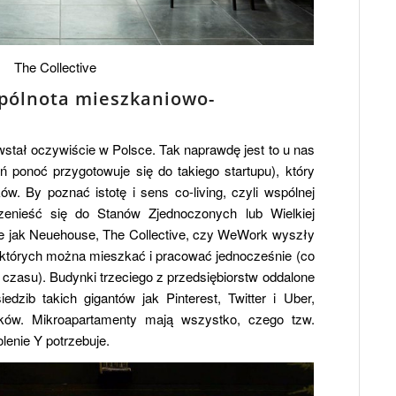
The Collective
pólnota mieszkaniowo-
wstał oczywiście w Polsce. Tak naprawdę jest to u nas
ń ponoć przygotowuje się do takiego startupu), który
ów. By poznać istotę i sens co-living, czyli wspólnej
zenieść się do Stanów Zjednoczonych lub Wielkiej
akie jak Neuehouse, The Collective, czy WeWork wyszły
w których można mieszkać i pracować jednocześnie (co
czasu). Budynki trzeciego z przedsiębiorstw oddalone
edzib takich gigantów jak Pinterest, Twitter i Uber,
ików. Mikroapartamenty mają wszystko, czego tzw.
olenie Y potrzebuje.