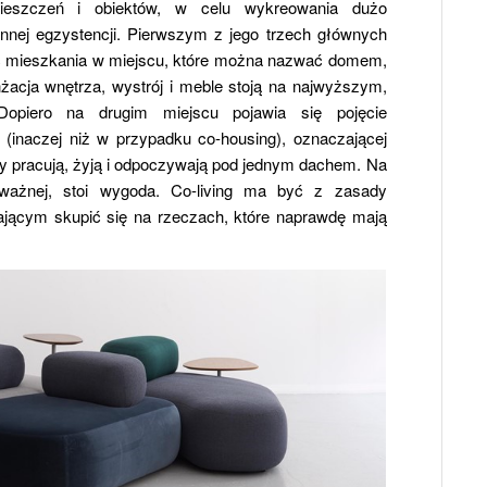
ieszczeń i obiektów, w celu wykreowania dużo
iennej egzystencji. Pierwszym z jego trzech głównych
wość mieszkania w miejscu, które można nazwać domem,
nżacja wnętrza, wystrój i meble stoją na najwyższym,
opiero na drugim miejscu pojawia się pojęcie
(inaczej niż w przypadku co-housing), oznaczającej
zy pracują, żyją i odpoczywają pod jednym dachem. Na
j ważnej, stoi wygoda. Co-living ma być z zasady
ącym skupić się na rzeczach, które naprawdę mają