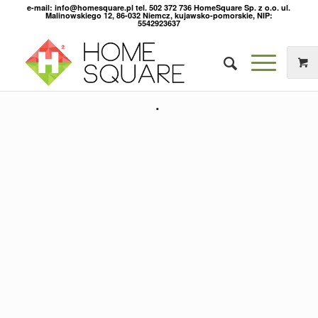
e-mail: info@homesquare.pl tel. 502 372 736 HomeSquare Sp. z o.o. ul.
Malinowskiego 12, 86-032 Niemcz, kujawsko-pomorskie, NIP:
5542923637