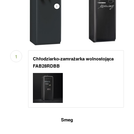
1
1
Chłodziarko-zamrażarka wolnostojąca
FAB28RDBB
Smeg