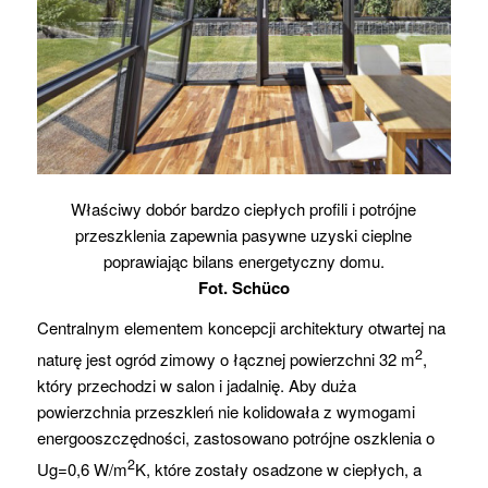
Właściwy dobór bardzo ciepłych profili i potrójne
przeszklenia zapewnia pasywne uzyski cieplne
poprawiając bilans energetyczny domu.
Fot. Schüco
Centralnym elementem koncepcji architektury otwartej na
2
naturę jest ogród zimowy o łącznej powierzchni 32 m
,
który przechodzi w salon i jadalnię. Aby duża
powierzchnia przeszkleń nie kolidowała z wymogami
energooszczędności, zastosowano potrójne oszklenia o
2
Ug=0,6 W/m
K, które zostały osadzone w ciepłych, a