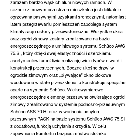
zarazem bardzo wąskich aluminiowych ramach. W
sezonie zimowym przestrzeń mieszkalna jest delikatnie
ogrzewana pasywnymi uzyskami słonecznymi, natomiast
latem przegrzewaniu pomieszczeń zapobiega system
klimatyzacji i osłony przeciwsłoneczne. Wszystkie okna
oraz ogród zimowy zostały zrealizowane na bazie
energooszczędnego aluminiowego systemu Schüco AWS
75.SI, który dzięki swej elastyczności i szerokiemu
asortymentowi umożliwia realizację wielu typów otwarć i
konstrukcji przestrzennych. Boczne ukośne drzwi w
ogrodzie zimowym oraz „pływające” okno blokowe
wbudowane w stałe przeszklenie to konstrukcje specjalne
oparte na systemie Schüco. Wielkowymiarowe
energooszczędne elementy przesuwne otwierające ogród
zimowy zrealizowano w systemie podnośno-przesuwnym
Schüco ASS 70.HI oraz w wariancie uchylno-
przesuwnym PASK na bazie systemu Schüco AWS 75.SI
z dodatkową funkcją uchylania skrzydła. W celu
zapewnienia komfortu i bezpieczeństwa stolarka