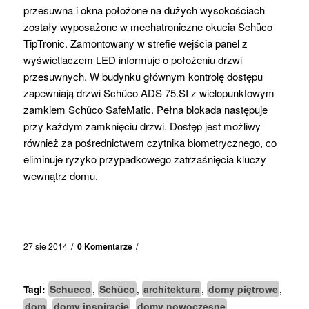
przesuwna i okna położone na dużych wysokościach
zostały wyposażone w mechatroniczne okucia Schüco
TipTronic. Zamontowany w strefie wejścia panel z
wyświetlaczem LED informuje o położeniu drzwi
przesuwnych. W budynku głównym kontrolę dostępu
zapewniają drzwi Schüco ADS 75.SI z wielopunktowym
zamkiem Schüco SafeMatic. Pełna blokada następuje
przy każdym zamknięciu drzwi. Dostęp jest możliwy
również za pośrednictwem czytnika biometrycznego, co
eliminuje ryzyko przypadkowego zatrzaśnięcia kluczy
wewnątrz domu.
/
/
27 sie 2014
0 Komentarze
Schueco
Schüco
architektura
domy piętrowe
Tagi:
,
,
,
,
dom
domy inspiracje
domy nowoczesne
,
,