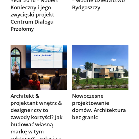
Year 2016 – Robert
– wodne dziedzictwo
Konieczny i jego
Bydgoszczy
zwycięski projekt
Centrum Dialogu
Przełomy
Architekt &
Nowoczesne
projektant wnętrz &
projektowanie
designer czy to
domów. Architektura
zawody korzyści? Jak
bez granic
budować własną
markę w tym
sektorze? – relacja z