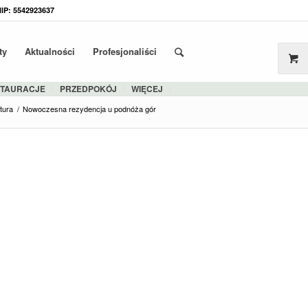
NIP: 5542923637
ty
Aktualności
Profesjonaliści
STAURACJE
PRZEDPOKÓJ
WIĘCEJ
tura
/
Nowoczesna rezydencja u podnóża gór