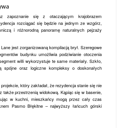
tywa
az zapoznanie się z otaczającym krajobrazem
dencja rozciągać się będzie na jednym ze wzgórz,
niczą i różnorodną panoramę naturalnych pejzaży
Lane jest zorganizowaną kompilacją brył. Szeregowe
egmentów budynku umożliwia podziwianie otoczenia
egment willi wykorzystuje te same materiały. Szkło,
ą spójne oraz logiczne kompleksy o doskonałych
projekcie, który zakładał, że rezydencja stanie się nie
cz także przestrzenią widokową. Kąpiąc się w basenie,
tując w kuchni, mieszkańcy mogą przez cały czas
oknem Pasmo Błękitne – najwyższy łańcuch górski