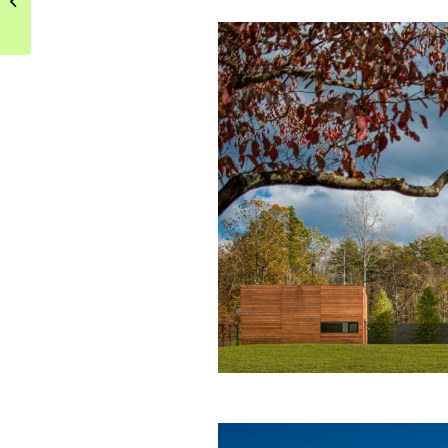
łączyć klasykę z
nowoczesnością