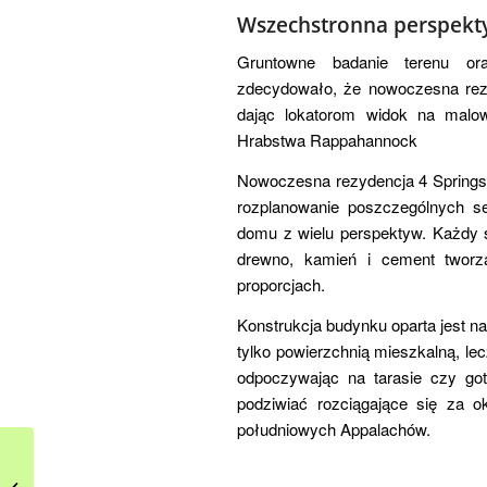
Wszechstronna perspek
Gruntowne badanie terenu or
zdecydowało, że nowoczesna rezy
dając lokatorom widok na malow
Hrabstwa Rappahannock
Nowoczesna rezydencja 4 Springs 
rozplanowanie poszczególnych s
domu z wielu perspektyw. Każdy s
drewno, kamień i cement tworz
proporcjach.
Konstrukcja budynku oparta jest na 
tylko powierzchnią mieszkalną, le
odpoczywając na tarasie czy go
podziwiać rozciągające się za 
południowych Appalachów.
Ekskluzywny
eklektyzm – czyli jak