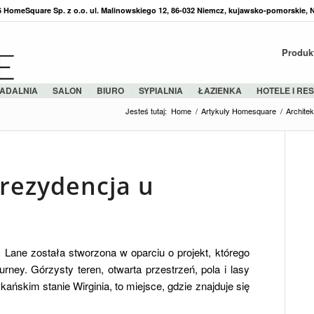
36 HomeSquare Sp. z o.o. ul. Malinowskiego 12, 86-032 Niemcz, kujawsko-pomorskie, 
Produk
ADALNIA
SALON
BIURO
SYPIALNIA
ŁAZIENKA
HOTELE I RE
Jesteś tutaj:
Home
/
Artykuły Homesquare
/
Architek
rezydencja u
Lane została stworzona w oparciu o projekt, którego
rney. Górzysty teren, otwarta przestrzeń, pola i lasy
skim stanie Wirginia, to miejsce, gdzie znajduje się