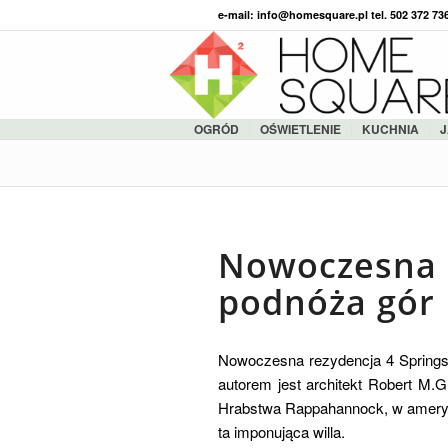
e-mail: info@homesquare.pl tel. 502 372 7
OGRÓD
OŚWIETLENIE
KUCHNIA
J
Nowoczesna 
podnóża gór
Nowoczesna rezydencja 4 Springs 
autorem jest architekt Robert M.Gu
Hrabstwa Rappahannock, w amerykań
ta imponująca willa.