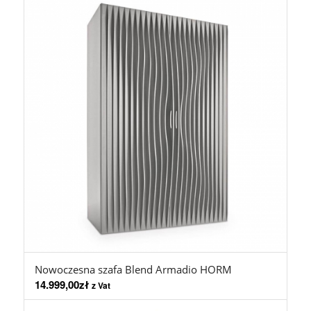
Nowoczesna szafa Blend Armadio HORM
14.999,00
zł
z Vat