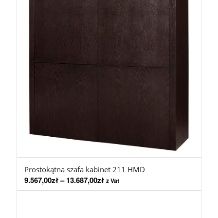
Prostokątna szafa kabinet 211 HMD
9.567,00
zł
–
13.687,00
zł
z Vat