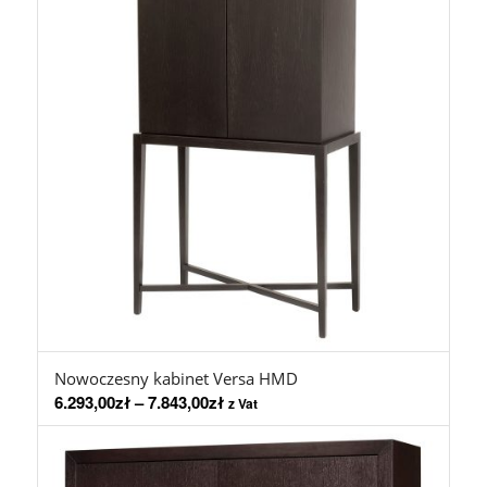
Nowoczesny kabinet Versa HMD
6.293,00
zł
–
7.843,00
zł
z Vat