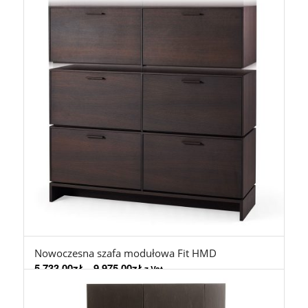
Nowoczesna szafa modułowa Fit HMD
5.733,00
zł
–
9.975,00
zł
z Vat