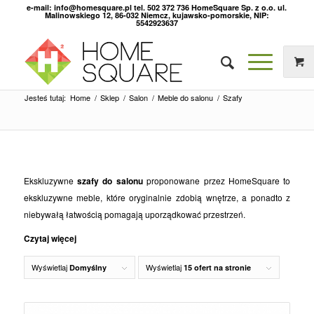
e-mail: info@homesquare.pl tel. 502 372 736 HomeSquare Sp. z o.o. ul.
Malinowskiego 12, 86-032 Niemcz, kujawsko-pomorskie, NIP:
5542923637
Jesteś tutaj:
Home
/
Sklep
/
Salon
/
Meble do salonu
/
Szafy
Ekskluzywne
szafy do salonu
proponowane przez HomeSquare to
ekskluzywne meble, które oryginalnie zdobią wnętrze, a ponadto z
niebywałą łatwością pomagają uporządkować przestrzeń.
Czytaj więcej
Wyświetlaj
Wyświetlaj
Domyślny
15 ofert na stronie