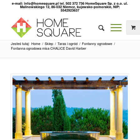
e-mail: info@homesquare.pl tel. 502 372 736 HomeSquare Sp. z o.o. ul.
Malinowskiego 12, 86-032 Niemcz, kujawsko-pomorskie, NIP:
5542923637
Jesteś tutaj:
Home
/
Sklep
/
Taras i ogród
/
Fontanny ogrodowe
/
Fontanna ogrodowa misa CHALICE David Harber