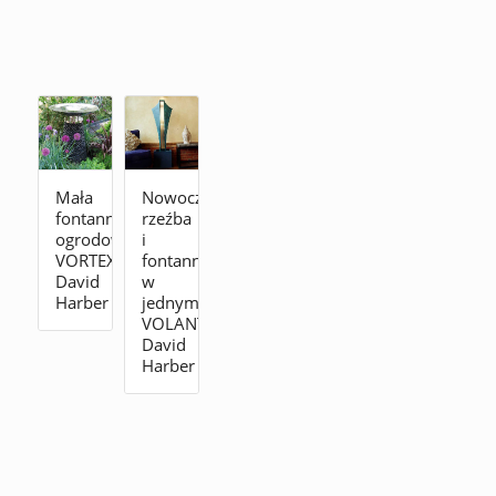
Mała
Nowoczesna
fontanna
rzeźba
ogrodowa
i
VORTEX
fontanna
David
w
Harber
jednym
VOLANTE
David
Harber