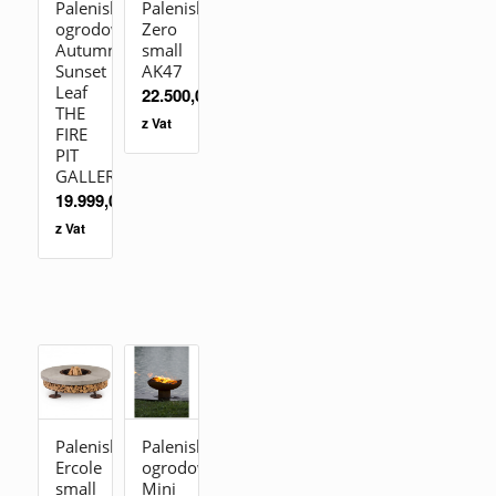
Palenisko
Palenisko
ogrodowe
Zero
Autumn
small
Sunset
AK47
Leaf
22.500,00
zł
THE
z Vat
FIRE
PIT
GALLERY
19.999,00
zł
z Vat
Palenisko
Palenisko
Ercole
ogrodowe
small
Mini