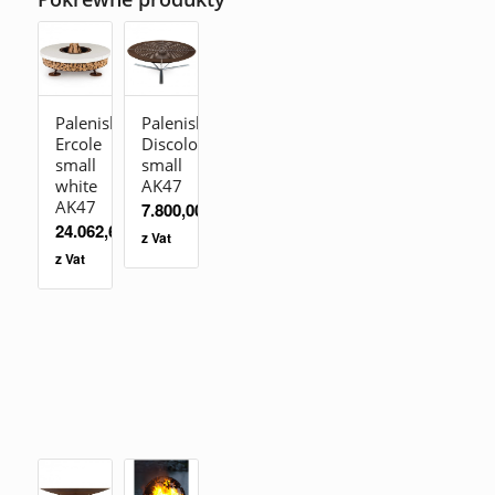
Palenisko
Palenisko
Ercole
Discolo
small
small
white
AK47
AK47
7.800,00
zł
24.062,60
zł
z Vat
z Vat