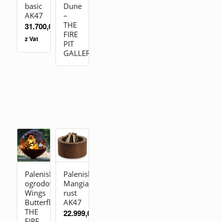
basic
Dune
AK47
–
THE
31.700,00
zł
FIRE
z Vat
PIT
GALLERY
Palenisko
Palenisko
ogrodowe
Mangiafuoco
Wings
rust
Butterfly
AK47
THE
22.999,00
zł
FIRE