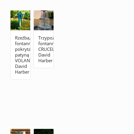
Rzeźba,
Trzypoziomowa
fontanna
fontanna
pokryta
CRUCELLO
patyną
David
VOLANTE
Harber
David
Harber