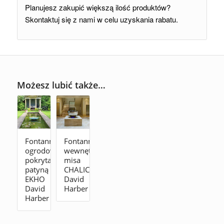
Planujesz zakupić większą ilość produktów?
Skontaktuj się z nami w celu uzyskania rabatu.
Możesz lubić także…
Fontanna
Fontanna
ogrodowa
wewnętrzna
pokryta
misa
patyną
CHALICE
EKHO
David
David
Harber
Harber