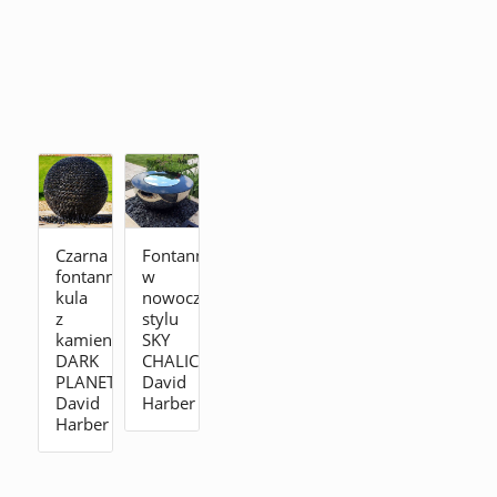
Czarna
Fontanna
fontanna
w
kula
nowoczesnym
z
stylu
kamienia
SKY
DARK
CHALICE
PLANET
David
David
Harber
Harber