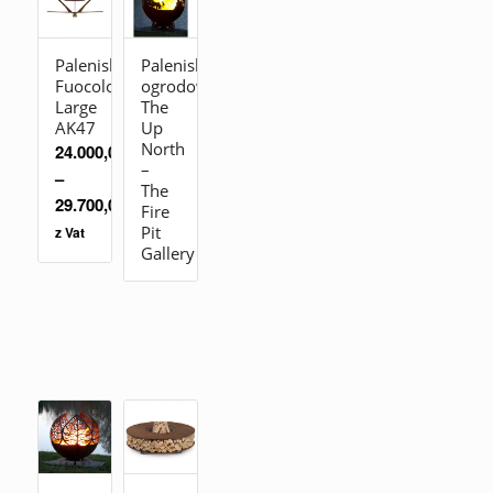
Palenisko
Palenisko
Fuocolo
ogrodowe
Large
The
AK47
Up
North
24.000,00
zł
–
–
The
29.700,00
zł
Fire
Pit
z Vat
Gallery