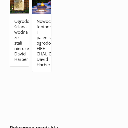
Ogrodowa
Nowoczesna
ściana
fontanna
wodna
i
ze
palenisko
stali
ogrodowe
nierdzewnej
FIRE
David
CHALICE
Harber
David
Harber
Pokrewne produkty