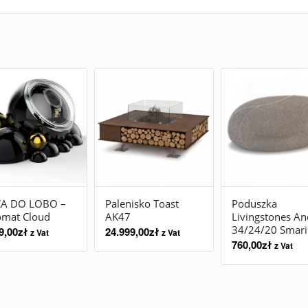
A DO LOBO –
Palenisko Toast
Poduszka
omat Cloud
AK47
Livingstones An
34/24/20 Smari
9,00
zł
24.999,00
zł
z Vat
z Vat
760,00
zł
z Vat