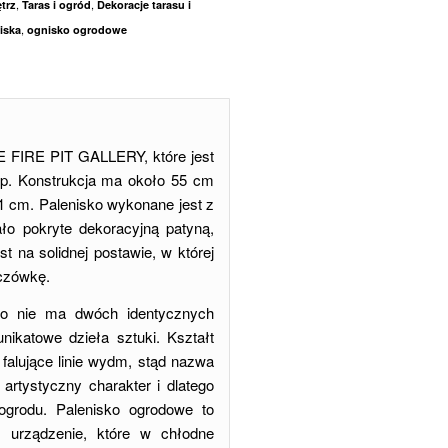
,
,
trz
Taras i ogród
Dekoracje tarasu i
,
iska
ognisko ogrodowe
 FIRE PIT GALLERY, które jest
isp. Konstrukcja ma około 55 cm
1 cm. Palenisko wykonane jest z
ało pokryte dekoracyjną patyną,
t na solidnej postawie, w której
czówkę.
 to nie ma dwóch identycznych
nikatowe dzieła sztuki. Kształt
falujące linie wydm, stąd nazwa
artystyczny charakter i dlatego
rodu. Palenisko ogrodowe to
ne urządzenie, które w chłodne