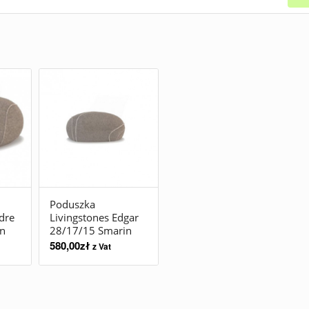
Poduszka
dre
Livingstones Edgar
n
28/17/15 Smarin
580,00
zł
z Vat