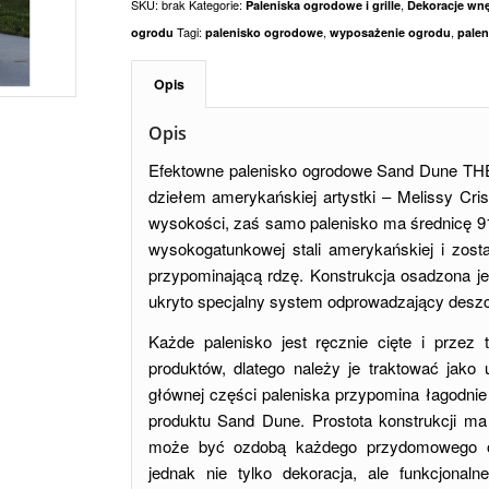
SKU:
brak
Kategorie:
,
Paleniska ogrodowe i grille
Dekoracje wnę
Tagi:
,
,
ogrodu
palenisko ogrodowe
wyposażenie ogrodu
palen
Opis
Opis
Efektowne palenisko ogrodowe Sand Dune THE
dziełem amerykańskiej artystki – Melissy Cr
wysokości, zaś samo palenisko ma średnicę 9
wysokogatunkowej stali amerykańskiej i zost
przypominającą rdzę. Konstrukcja osadzona jes
ukryto specjalny system odprowadzający desz
Każde palenisko jest ręcznie cięte i przez
produktów, dlatego należy je traktować jako u
głównej części paleniska przypomina łagodnie 
produktu Sand Dune. Prostota konstrukcji ma 
może być ozdobą każdego przydomowego og
jednak nie tylko dekoracja, ale funkcjonal