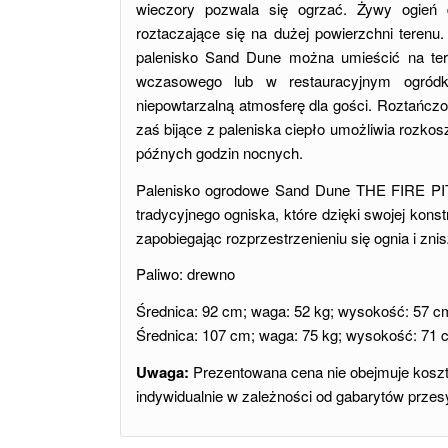
wieczory pozwala się ogrzać. Żywy ogień da
roztaczające się na dużej powierzchni terenu
palenisko Sand Dune można umieścić na ter
wczasowego lub w restauracyjnym ogród
niepowtarzalną atmosferę dla gości. Roztańcz
zaś bijące z paleniska ciepło umożliwia rozko
późnych godzin nocnych.
Palenisko ogrodowe Sand Dune THE FIRE PIT
tradycyjnego ogniska, które dzięki swojej kons
zapobiegając rozprzestrzenieniu się ognia i zni
Paliwo: drewno
Średnica: 92 cm; waga: 52 kg; wysokość: 57 c
Średnica: 107 cm; waga: 75 kg; wysokość: 71 
Uwaga:
Prezentowana cena nie obejmuje kosztó
indywidualnie w zależności od gabarytów przesy