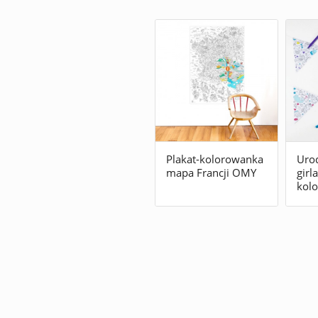
Plakat-kolorowanka
Uro
mapa Francji OMY
girl
kol