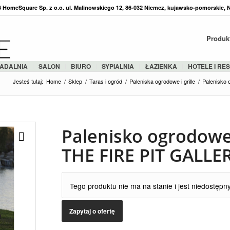
36 HomeSquare Sp. z o.o. ul. Malinowskiego 12, 86-032 Niemcz, kujawsko-pomorskie, 
Produk
ADALNIA
SALON
BIURO
SYPIALNIA
ŁAZIENKA
HOTELE I RE
Jesteś tutaj:
Home
/
Sklep
/
Taras i ogród
/
Paleniska ogrodowe i grille
/
Palenisko
Palenisko ogrodow
THE FIRE PIT GALLE
Tego produktu nie ma na stanie i jest niedostępny