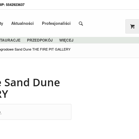
NIP: 5542923637
ty
Aktualności
Profesjonaliści
STAURACJE
PRZEDPOKÓJ
WIĘCEJ
 ogrodowe Sand Dune THE FIRE PIT GALLERY
e Sand Dune
RY
.