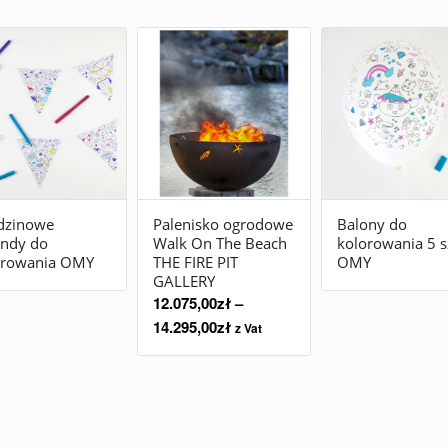
dzinowe
Palenisko ogrodowe
Balony do
andy do
Walk On The Beach
kolorowania 5 s
orowania OMY
THE FIRE PIT
OMY
GALLERY
12.075,00
zł
–
14.295,00
zł
z Vat