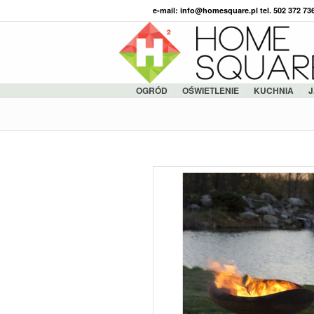
e-mail: info@homesquare.pl tel. 502 372 7
OGRÓD
OŚWIETLENIE
KUCHNIA
J