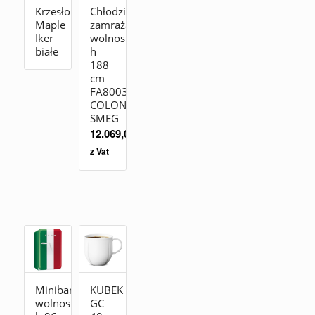
Krzesło
Chłodziarko-
Maple
zamrażarka
Iker
wolnostojąca
białe
h
188
cm
FA8003PO
COLONIALE
SMEG
12.069,00
zł
z Vat
Minibar
KUBEK
wolnostojąca
GC