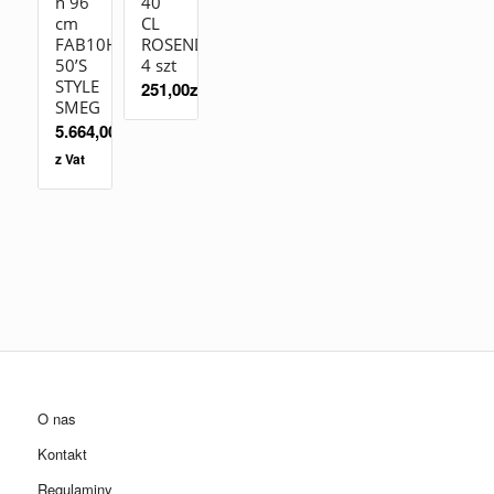
h 96
40
cm
CL
FAB10HRDIT2
ROSENDAHL
50’S
4 szt
STYLE
251,00
zł
SMEG
5.664,00
zł
z Vat
O nas
Kontakt
Regulaminy