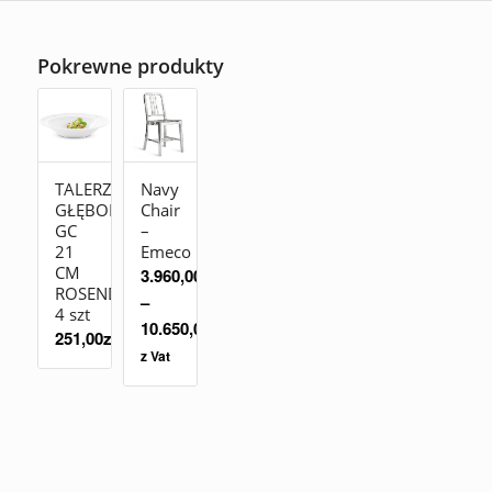
Pokrewne produkty
TALERZ
Navy
GŁĘBOKI
Chair
GC
–
21
Emeco
CM
3.960,00
zł
ROSENDAHL
–
4 szt
10.650,00
zł
251,00
zł
z Vat