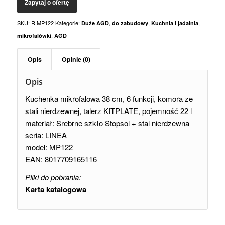
SKU:
R MP122
Kategorie:
,
,
,
Duże AGD
do zabudowy
Kuchnia i jadalnia
,
mikrofalówki
AGD
Opis
Opinie (0)
Opis
Kuchenka mikrofalowa 38 cm, 6 funkcji, komora ze
stali nierdzewnej, talerz KITPLATE, pojemność 22 l
materiał: Srebrne szkło Stopsol + stal nierdzewna
seria: LINEA
model: MP122
EAN: 8017709165116
Pliki do pobrania:
Karta katalogowa