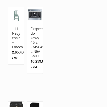
111
Ekspres
Navy
do
chair
kawy
–
45 c
Emeco
CMSC451
LINEA
2.650,00
zł
SMEG
z Vat
10.259,00
zł
z Vat