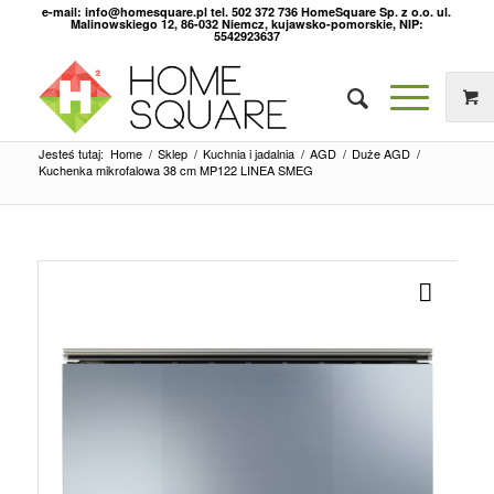
e-mail: info@homesquare.pl tel. 502 372 736 HomeSquare Sp. z o.o. ul.
Malinowskiego 12, 86-032 Niemcz, kujawsko-pomorskie, NIP:
5542923637
Jesteś tutaj:
Home
/
Sklep
/
Kuchnia i jadalnia
/
AGD
/
Duże AGD
/
Kuchenka mikrofalowa 38 cm MP122 LINEA SMEG