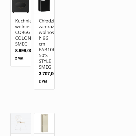
Kuchnia
Chłodziarko-
wolnostojąca
zamrażarka
CO96GMA9
wolnostojąca
COLONIALE
h 96
SMEG
cm
FAB10RBL2
8.999,00
zł
50’S
z Vat
STYLE
SMEG
3.707,00
zł
z Vat