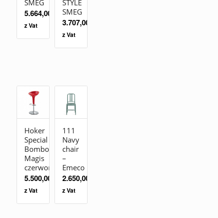
SMEG
STYLE
SMEG
5.664,00
zł
3.707,00
zł
z Vat
z Vat
Hoker
111
Special
Navy
Bombo
chair
Magis
–
czerwony
Emeco
5.500,00
zł
2.650,00
zł
z Vat
z Vat