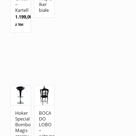
–
Iker
Kartell
białe
1.199,00
zł
z Vat
Hoker
BOCA
Special
DO
Bombo
LOBO
Magis
–