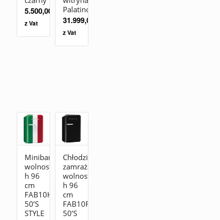
czarny
witryna
Palatino
5.500,00
zł
31.999,00
zł
z Vat
z Vat
Minibar
Chłodziarko-
wolnostojąca
zamrażarka
h 96
wolnostojąca
cm
h 96
FAB10HRDIT2
cm
50’S
FAB10RBL2
STYLE
50’S