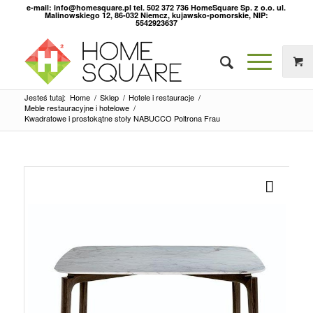
e-mail: info@homesquare.pl tel. 502 372 736 HomeSquare Sp. z o.o. ul.
Malinowskiego 12, 86-032 Niemcz, kujawsko-pomorskie, NIP:
5542923637
Jesteś tutaj:
Home
/
Sklep
/
Hotele i restauracje
/
Meble restauracyjne i hotelowe
/
Kwadratowe i prostokątne stoły NABUCCO Poltrona Frau