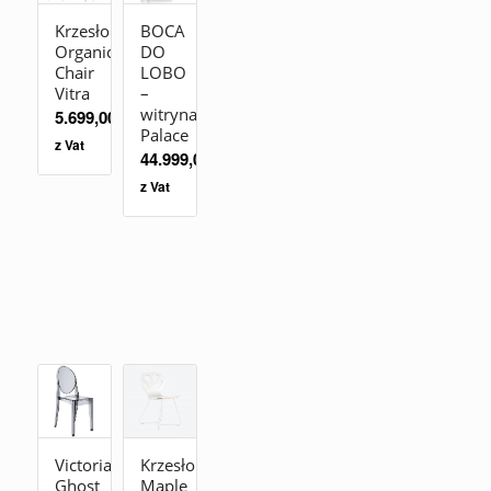
Krzesło
BOCA
Organic
DO
Chair
LOBO
Vitra
–
witryna
5.699,00
zł
Palace
z Vat
44.999,00
zł
z Vat
Victoria
Krzesło
Ghost
Maple