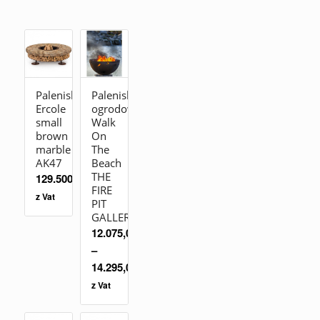
Palenisko
Palenisko
Ercole
ogrodowe
small
Walk
brown
On
marble
The
AK47
Beach
THE
129.500,00
zł
FIRE
z Vat
PIT
GALLERY
12.075,00
zł
–
14.295,00
zł
z Vat