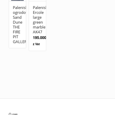
Palenisko
Palenisko
ogrodowe
Ercole
Sand
large
Dune
green
THE
marble
FIRE
AK47
PIT
195.000,00
zł
GALLERY
z Vat
O nas