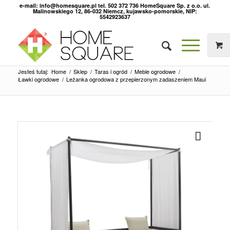
e-mail: info@homesquare.pl tel. 502 372 736 HomeSquare Sp. z o.o. ul.
Malinowskiego 12, 86-032 Niemcz, kujawsko-pomorskie, NIP:
5542923637
Jesteś tutaj:
Home
/
Sklep
/
Taras i ogród
/
Meble ogrodowe
/
Ławki ogrodowe
/
Leżanka ogrodowa z przepierzonym zadaszeniem Maui