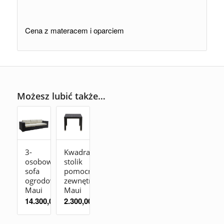
Cena z materacem i oparciem
Możesz lubić także…
3-
Kwadratowy
osobowa
stolik
sofa
pomocniczy
ogrodowa
zewnętrzny
Maui
Maui
14.300,00
zł
2.300,00
zł