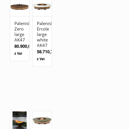
Palenisko
Palenisko
Zero
Ercole
large
large
AK47
white
AK47
80.900,00
zł
58.710,70
zł
z Vat
z Vat