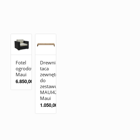
Fotel
Drewniana
ogrodowy
taca
Maui
zewnętrzna
do
6.850,00
zł
zestawu
MAUI4210
Maui
1.050,00
zł