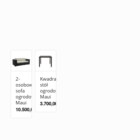
2-
Kwadratowy
osobowa
stół
sofa
ogrodowy
ogrodowa
Maui
Maui
3.700,00
zł
10.500,00
zł