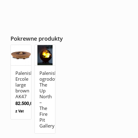
Pokrewne produkty
Palenisko
Palenisko
Ercole
ogrodowe
large
The
brown
Up
AK47
North
–
82.500,00
zł
The
z Vat
Fire
Pit
Gallery