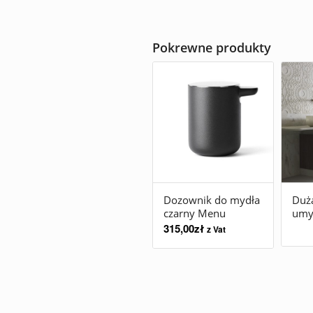
Pokrewne produkty
Dozownik do mydła
Duża
czarny Menu
umy
315,00
zł
z Vat