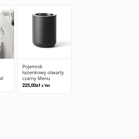
Pojemnik
łazienkowy otwarty
wl
czarny Menu
225,00
zł
z Vat