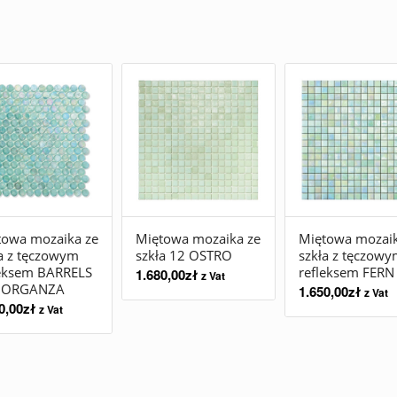
towa mozaika ze
Miętowa mozaika ze
Miętowa mozaik
a z tęczowym
szkła 12 OSTRO
szkła z tęczow
leksem BARRELS
refleksem FERN
1.680,00
zł
z Vat
 ORGANZA
1.650,00
zł
z Vat
0,00
zł
z Vat