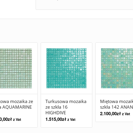
towa mozaika ze
Turkusowa mozaika
Miętowa mozaik
ła AQUAMARINE
ze szkła 16
szkła 142 ANA
HIGHDIVE
2.100,00
zł
z Vat
0,00
zł
1.515,00
zł
z Vat
z Vat