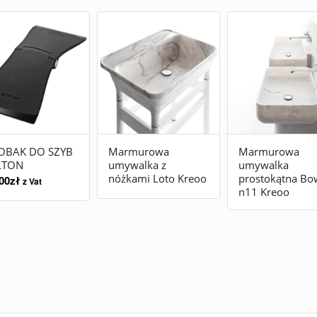
OBAK DO SZYB
Marmurowa
Marmurowa
LTON
umywalka z
umywalka
nóżkami Loto Kreoo
prostokątna Bo
00
zł
z Vat
n11 Kreoo