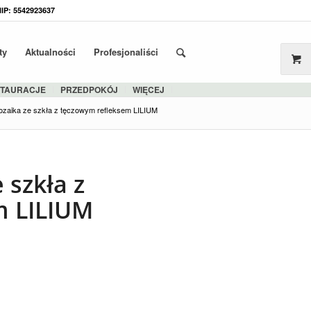
NIP: 5542923637
ty
Aktualności
Profesjonaliści
STAURACJE
PRZEDPOKÓJ
WIĘCEJ
ozaika ze szkła z tęczowym refleksem LILIUM
 szkła z
m LILIUM