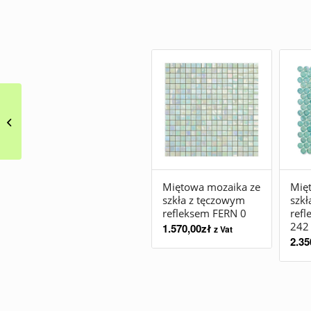
Zielona mozaika ze
szkła MINT 3
Miętowa mozaika ze
Mię
szkła z tęczowym
szkł
refleksem FERN 0
ref
242
1.570,00
zł
z Vat
2.35