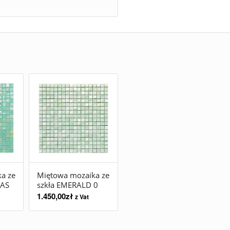
a ze
Miętowa mozaika ze
NAS
szkła EMERALD 0
1.450,00
zł
z Vat