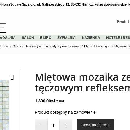
36 HomeSquare Sp. z o.o. ul. Malinowskiego 12, 86-032 Niemcz, kujawsko-pomorskie, 
Produk
ADALNIA
SALON
BIURO
SYPIALNIA
ŁAZIENKA
HOTELE I RE
Home
/
Sklep
/
Dekoracyjne materiały wykończeniowe
/
Płytki dekoracyjne
/
Miętowa m
Miętowa mozaika ze
tęczowym reflekse
1.890,00
zł
z Vat
Produkt dostępny na zamówienie
Dodaj do koszyka