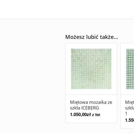
Możesz lubić także…
Miętowa mozaika ze
Mię
szkła ICEBERG
szk
1
1.050,00
zł
z Vat
1.55