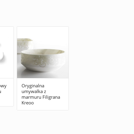
owy
Oryginalna
u
umywalka z
marmuru Filigrana
Kreoo