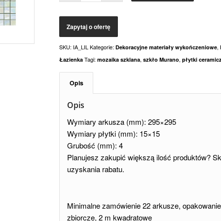
SKU:
IA_LIL
Kategorie:
,
Dekoracyjne materiały wykończeniowe
Tagi:
,
,
Łazienka
mozaika szklana
szkło Murano
płytki ceramic
Opis
Opis
Wymiary arkusza (mm): 295×295
Wymiary płytki (mm): 15×15
Grubość (mm): 4
Planujesz zakupić większą ilość produktów? Sko
uzyskania rabatu.
Minimalne zamówienie 22 arkusze, opakowanie
zbiorcze, 2 m kwadratowe