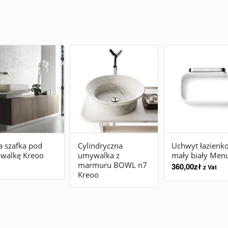
 szafka pod
Cylindryczna
Uchwyt łazienk
walkę Kreoo
umywalka z
mały biały Men
marmuru BOWL n7
360,00
zł
z Vat
Kreoo