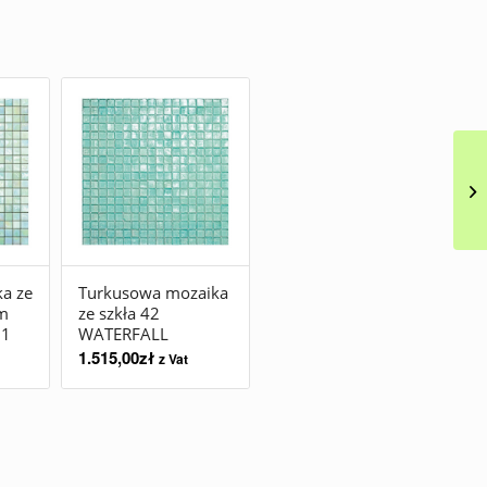
a ze
Turkusowa mozaika
ym
ze szkła 42
 1
WATERFALL
1.515,00
zł
z Vat