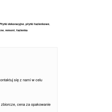
,
,
Płytki dekoracyjne
płytki łazienkowe
,
,
zne
remont
łazienka
ntaktuj się z nami w celu
 zbiorcze, cena za opakowanie