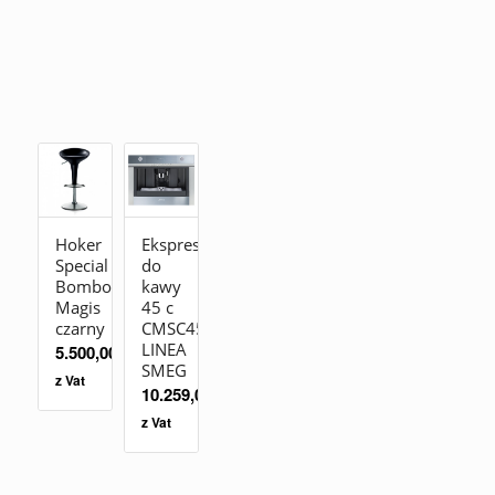
Hoker
Ekspres
Special
do
Bombo
kawy
Magis
45 c
czarny
CMSC451
LINEA
5.500,00
zł
SMEG
z Vat
10.259,00
zł
z Vat