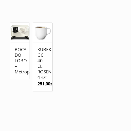
BOCA
KUBEK
DO
GC
LOBO
40
–
CL
Metropolitan
ROSENDAHL
4 szt
251,00
zł