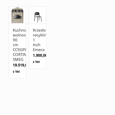
Kuchnia
Krzesło
wolnostojąca
recyklingowe
90
1
cm
Inch
CC9GPO
Emeco
CORTINA
1.900,00
zł
SMEG
z Vat
19.519,00
zł
z Vat