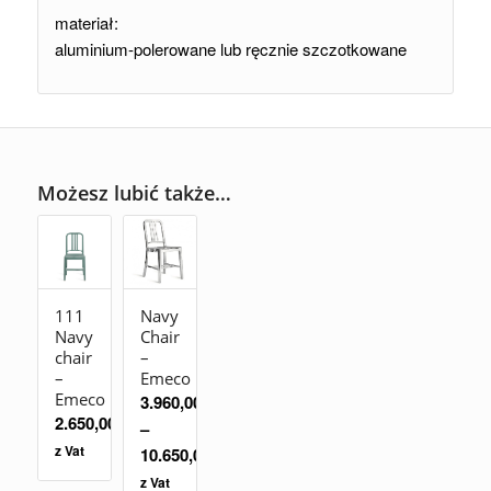
materiał:
aluminium-polerowane lub ręcznie szczotkowane
Możesz lubić także…
111
Navy
Navy
Chair
chair
–
–
Emeco
Emeco
3.960,00
zł
2.650,00
zł
–
z Vat
10.650,00
zł
z Vat