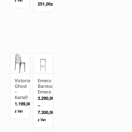
z Vat
251,00
zł
Victoria
Emeco
Ghost
Barstool
–
Emeco
Kartell
3.290,00
zł
1.199,00
zł
–
z Vat
7.300,00
zł
z Vat