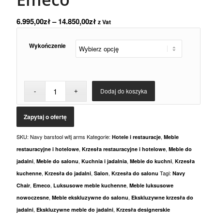
6.995,00
zł
–
14.850,00
zł
z Vat
Wykończenie
Dodaj do koszyka
SKU:
Navy barstool witj arms
Kategorie:
,
Hotele i restauracje
Meble
,
,
restauracyjne i hotelowe
Krzesła restauracyjne i hotelowe
Meble do
,
,
,
,
jadalni
Meble do salonu
Kuchnia i jadalnia
Meble do kuchni
Krzesła
,
,
,
Tagi:
kuchenne
Krzesła do jadalni
Salon
Krzesła do salonu
Navy
,
,
,
Chair
Emeco
Luksusowe meble kuchenne
Meble luksusowe
,
,
nowoczesne
Meble ekskluzywne do salonu
Ekskluzywne krzesła do
,
,
jadalni
Ekskluzywne meble do jadalni
Krzesła designerskie