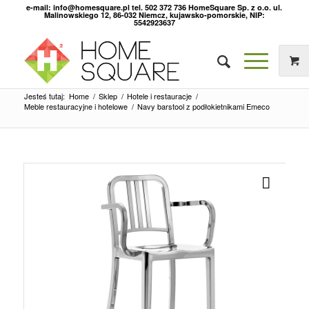
e-mail: info@homesquare.pl tel. 502 372 736 HomeSquare Sp. z o.o. ul.
Malinowskiego 12, 86-032 Niemcz, kujawsko-pomorskie, NIP:
5542923637
Jesteś tutaj:
Home
/
Sklep
/
Hotele i restauracje
/
Meble restauracyjne i hotelowe
/
Navy barstool z podłokietnikami Emeco