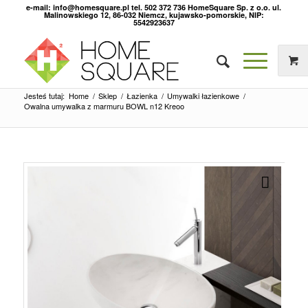
e-mail: info@homesquare.pl tel. 502 372 736 HomeSquare Sp. z o.o. ul.
Malinowskiego 12, 86-032 Niemcz, kujawsko-pomorskie, NIP:
5542923637
Jesteś tutaj:
Home
/
Sklep
/
Łazienka
/
Umywalki łazienkowe
/
Owalna umywalka z marmuru BOWL n12 Kreoo