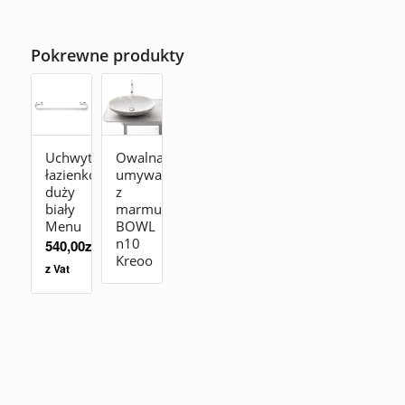
Pokrewne produkty
Uchwyt
Owalna
łazienkowy
umywalka
duży
z
biały
marmuru
Menu
BOWL
n10
540,00
zł
Kreoo
z Vat