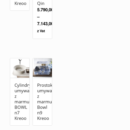
Kreoo
Qin
5.790,00
zł
–
7.143,00
zł
z Vat
Cylindryczna
Prostokątna
umywalka
umywalka
z
z
marmuru
marmuru
BOWL
Bowl
n7
n9
Kreoo
Kreoo