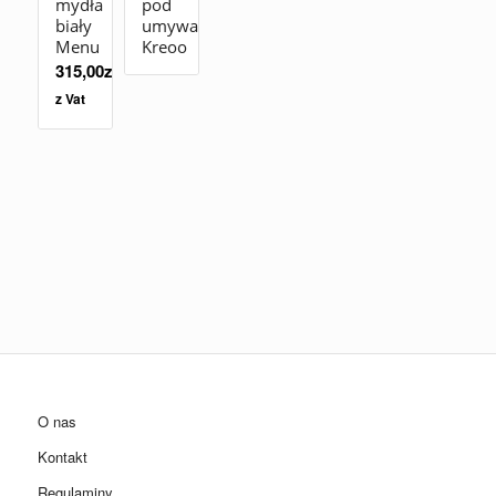
mydła
pod
biały
umywalkę
Menu
Kreoo
315,00
zł
z Vat
O nas
Kontakt
Regulaminy