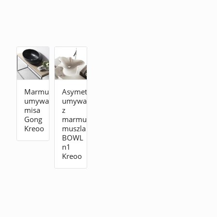
Marmurowa
Asymetryczna
umywalka
umywalka
misa
z
Gong
marmuru
Kreoo
muszla
BOWL
n1
Kreoo