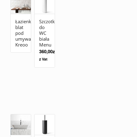
Łazienkowy
Szczotka
blat
do
pod
WC
umywalkę
biała
Kreoo
Menu
360,00
zł
z Vat