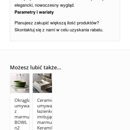
elegancki, nowoczesny wygląd.
Parametry i wariaty
Planujesz zakupić większą ilość produktów?
Skontaktuj się z nami w celu uzyskania rabatu.
Możesz lubić także…
Okrągła
Ceramiczna
umywalka
umywalka
z
łazienkowa
marmuru
imitująca
BOWL
marmur
n2
Keramik