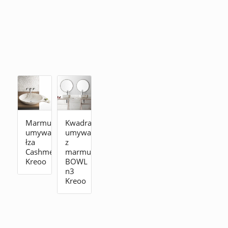
Marmurowa
Kwadratowa
umywalka
umywalka
łza
z
Cashmere
marmuru
Kreoo
BOWL
n3
Kreoo