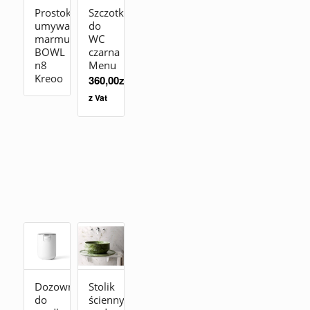
Prostokątna
Szczotka
umywalka
do
marmur
WC
BOWL
czarna
n8
Menu
Kreoo
360,00
zł
z Vat
Dozownik
Stolik
do
ścienny