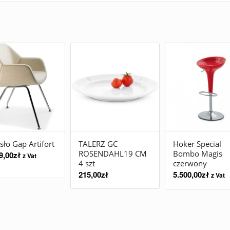
sło Gap Artifort
TALERZ GC
Hoker Special
ROSENDAHL19 CM
Bombo Magis
9,00
zł
z Vat
4 szt
czerwony
215,00
zł
5.500,00
zł
z Vat