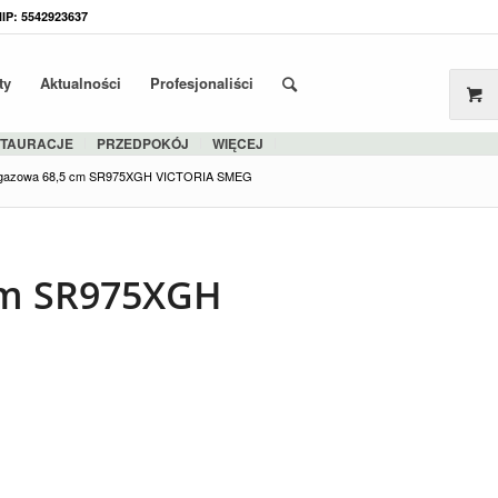
NIP: 5542923637
ty
Aktualności
Profesjonaliści
STAURACJE
PRZEDPOKÓJ
WIĘCEJ
 gazowa 68,5 cm SR975XGH VICTORIA SMEG
cm SR975XGH