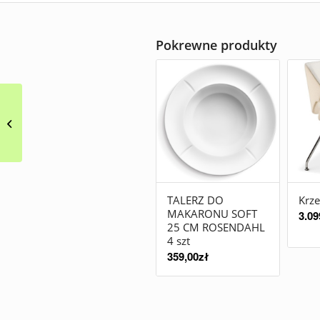
Pokrewne produkty
Lampy modułowe
Match Vibia
TALERZ DO
Krze
MAKARONU SOFT
3.09
25 CM ROSENDAHL
4 szt
359,00
zł