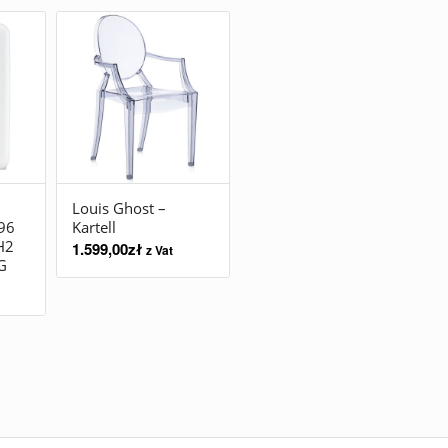
Louis Ghost –
96
Kartell
H2
1.599,00
zł
z Vat
G