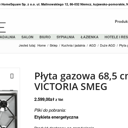
36 HomeSquare Sp. z o.o. ul. Malinowskiego 12, 86-032 Niemcz, kujawsko-pomorskie, 
Produk
ADALNIA
SALON
BIURO
SYPIALNIA
ŁAZIENKA
HOTELE I RE
Jesteś tutaj:
Home
/
Sklep
/
Kuchnia i jadalnia
/
AGD
/
Duże AGD
/
Płyta
Płyta gazowa 68,5 
VICTORIA SMEG
2.599,00
zł
z Vat
Pliki do pobrania:
Etykieta energetyczna
Produkt dostępny na zamówienie