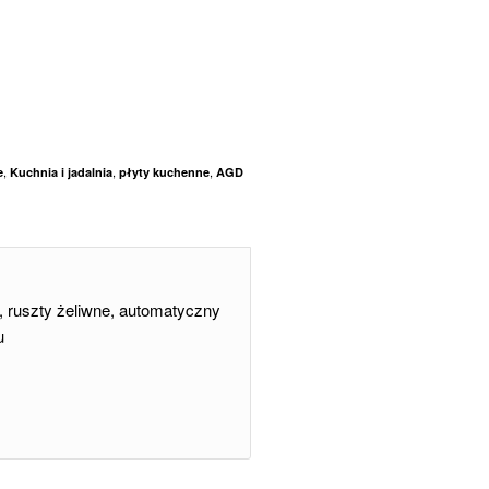
,
,
,
e
Kuchnia i jadalnia
płyty kuchenne
AGD
, ruszty żeliwne, automatyczny
u