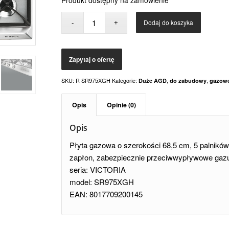
Dodaj do koszyka
SKU:
R SR975XGH
Kategorie:
,
,
Duże AGD
do zabudowy
gazow
Opis
Opinie (0)
Opis
Płyta gazowa o szerokości 68,5 cm, 5 palników
zapłon, zabezpiecznie przeciwwypływowe gaz
seria: VICTORIA
model: SR975XGH
EAN: 8017709200145