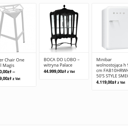
BOCA DO LOBO –
Minibar
er Chair One
witryna Palace
wolnostojąca h 
l Magis
cm FAB10HRW
44.999,00
zł
0,00
zł
–
z Vat
50’S STYLE SME
9,00
zł
z Vat
4.119,00
zł
z Vat