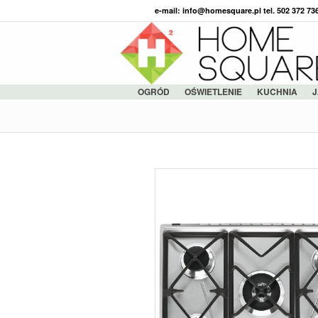
e-mail: info@homesquare.pl tel. 502 372 7
OGRÓD
OŚWIETLENIE
KUCHNIA
J