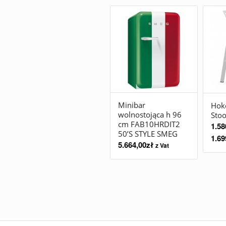
Minibar
Hok
wolnostojąca h 96
Stoo
cm FAB10HRDIT2
1.58
50’S STYLE SMEG
1.69
5.664,00
zł
z Vat