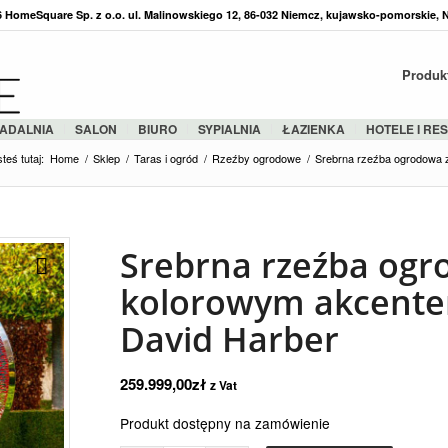
36 HomeSquare Sp. z o.o. ul. Malinowskiego 12, 86-032 Niemcz, kujawsko-pomorskie, 
Produk
ADALNIA
SALON
BIURO
SYPIALNIA
ŁAZIENKA
HOTELE I RE
teś tutaj:
Home
/
Sklep
/
Taras i ogród
/
Rzeźby ogrodowe
/
Srebrna rzeźba ogrodowa z
Srebrna rzeźba ogr
kolorowym akcentem
David Harber
259.999,00
zł
z Vat
Produkt dostępny na zamówienie