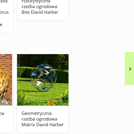
eźba
Futurystyczna
rzeźba ogrodowa
orus
Bite David Harber
at
ba
Geometryczna
rzeźba ogrodowa
Matrix David Harber