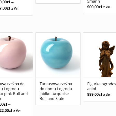
Smarin
0,00
zł
–
900,00
zł
z Vat
7,00
zł
z Vat
owa rzeźba do
Turkusowa rzeźba
Figurka ogrodo
u i ogrodu
do domu i ogrodu
anioł
ko pink Bull and
jabłko turquoise
999,00
zł
z Vat
n
Bull and Stain
00
zł
–
22,00
zł
z Vat