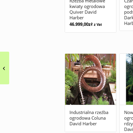
Rzeźba metalowe
Czar
kwiaty ogrodowa
ogro
Quiver David
pod
Harber
Dark
Har
46.999,00
zł
z Vat
Wertykalna rzeźba
nowoczesna, patyna,
rdza Quill David Harber
Industrialna rzeźba
Now
ogrodowa Coluna
ogr
David Harber
rdz
Dav