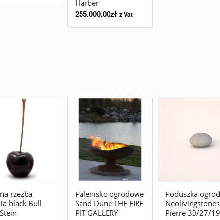
Harber
255.000,00
zł
z Vat
na rzeźba
Palenisko ogrodowe
Poduszka ogro
ia black Bull
Sand Dune THE FIRE
Neolivingstones
Stein
PIT GALLERY
Pierre 30/27/19