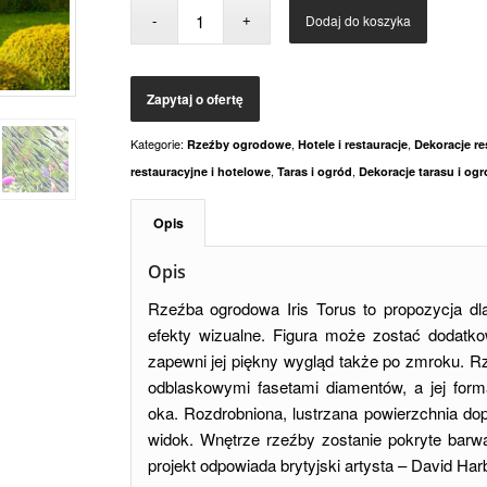
Dodaj do koszyka
Kategorie:
,
,
Rzeźby ogrodowe
Hotele i restauracje
Dekoracje re
,
,
restauracyjne i hotelowe
Taras i ogród
Dekoracje tarasu i og
Opis
Opis
Rzeźba ogrodowa Iris Torus to propozycja dl
efekty wizualne. Figura może zostać dodatk
zapewni jej piękny wygląd także po zmroku. R
odblaskowymi fasetami diamentów, a jej for
oka. Rozdrobniona, lustrzana powierzchnia dop
widok. Wnętrze rzeźby zostanie pokryte barwą
projekt odpowiada brytyjski artysta – David Har