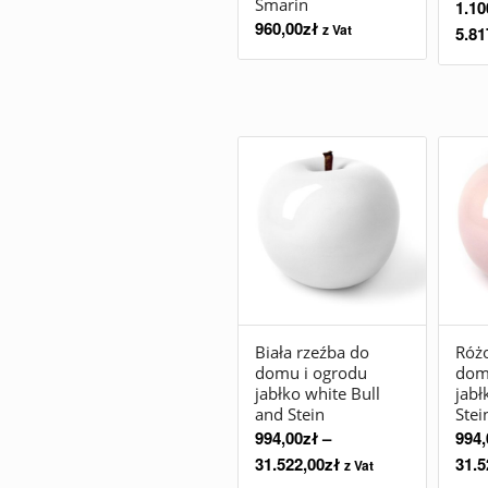
Smarin
1.10
960,00
zł
z Vat
5.81
Biała rzeźba do
Róż
domu i ogrodu
dom
jabłko white Bull
jabł
and Stein
Stei
994,00
zł
–
994,
31.522,00
zł
31.5
z Vat