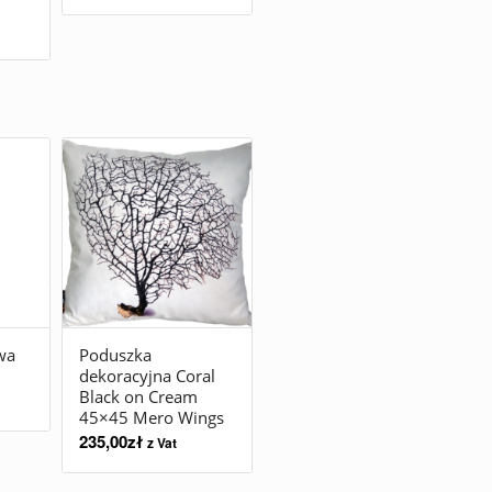
wa
Poduszka
dekoracyjna Coral
Black on Cream
45×45 Mero Wings
235,00
zł
z Vat