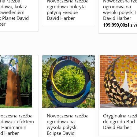
na rzeźba
Nowoczesna rzeźba
Nowoczesna rz
dowa, kula z
ogrodowa pokryta
ogrodowa na
świetleniem
patyną Eveque
wysoki połysk T
 Planet David
David Harber
David Harber
ber
199.999,00
zł
z V
Oryginalna rzeź
oczesna rzeźba
Nowoczesna rzeźba
do ogrodu Bud
odowa z efektem
ogrodowa na
David Harber
y Hammamin
wysoki połysk
id Harber
Eclipse David