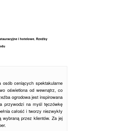
,
stauracyjne i hotelowe
Rzeźby
rodu
a osób ceniących spektakularne
owo oświetlona od wewnątrz, co
zeźba ogrodowa jest inspirowana
ma przywodzi na myśl tęczówkę
ełnia całość i tworzy niezwykły
 wybraną przez klientów. Za jej
ber.