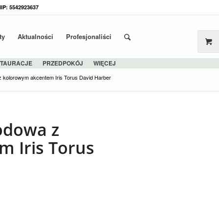
NIP: 5542923637
ty
Aktualności
Profesjonaliści
STAURACJE
PRZEDPOKÓJ
WIĘCEJ
 kolorowym akcentem Iris Torus David Harber
odowa z
 Iris Torus