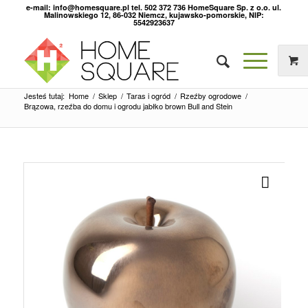
e-mail: info@homesquare.pl tel. 502 372 736 HomeSquare Sp. z o.o. ul.
Malinowskiego 12, 86-032 Niemcz, kujawsko-pomorskie, NIP:
5542923637
Jesteś tutaj:
Home
/
Sklep
/
Taras i ogród
/
Rzeźby ogrodowe
/
Brązowa, rzeźba do domu i ogrodu jabłko brown Bull and Stein