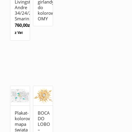
Livingstones
girlandy
Andre
do
34/24/20
kolorowania
Smarin
OMY
760,00
zł
z Vat
Plakat-
BOCA
kolorowanka
DO
mapa
LOBO
świata
–