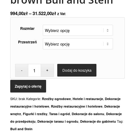
994,00
zł
–
31.522,00
zł
z Vat
Rozmiar
Przestrzeń
Dodaj do koszyka
SKU:
brak
Kategorie:
,
,
Rzeźby ogrodowe
Hotele i restauracje
Dekoracje
,
,
restauracyjne i hotelowe
Rzeźby restauracyjne i hotelowe
Dekoracje
,
,
,
,
wnętrz
Figurki i rzeźby
Taras i ogród
Dekoracje do salonu
Dekoracje
,
,
Tag:
do przedpokoju
Dekoracje tarasu i ogrodu
Dekoracje do gabinetu
Bull and Stein