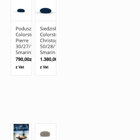
Poduszka
Siedzisko
Colorstones
Colorstones
Pierre
Christophe
30/27/19
50/28/19
Smarin
Smarin
790,00
zł
1.380,00
zł
z Vat
z Vat