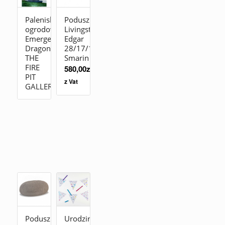
Palenisko
Poduszka
ogrodowe
Livingstones
Emergence
Edgar
Dragon
28/17/15
THE
Smarin
FIRE
580,00
zł
PIT
z Vat
GALLERY
Poduszka
Urodzinowe