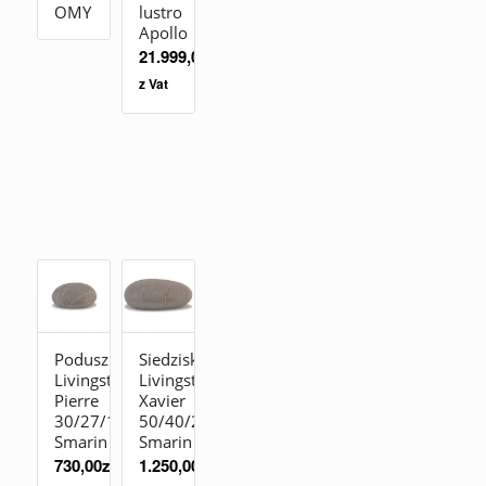
OMY
lustro
Apollo
21.999,00
zł
z Vat
Poduszka
Siedzisko
Livingstones
Livingstones
Pierre
Xavier
30/27/19
50/40/26
Smarin
Smarin
730,00
zł
1.250,00
zł