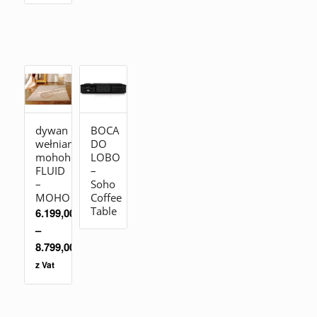
dywan
BOCA
wełniany
DO
mohohej!
LOBO
FLUID
–
–
Soho
MOHO
Coffee
Table
6.199,00
zł
–
8.799,00
zł
z Vat