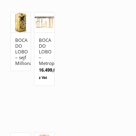
BOCA
BOCA
DO
DO
LOBO
LOBO
– sejf
–
Millionaire
Metropolis
16.499,00
zł
z Vat