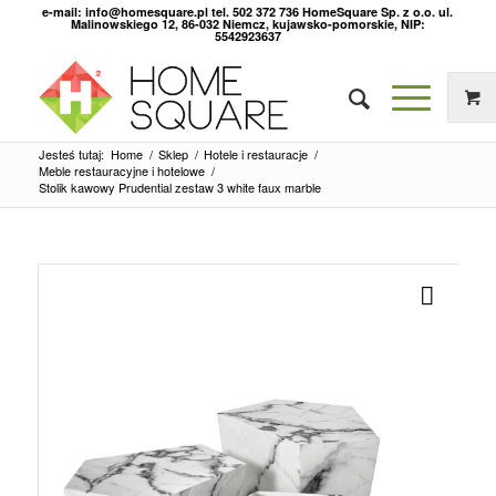
e-mail: info@homesquare.pl tel. 502 372 736 HomeSquare Sp. z o.o. ul.
Malinowskiego 12, 86-032 Niemcz, kujawsko-pomorskie, NIP:
5542923637
Jesteś tutaj:
Home
/
Sklep
/
Hotele i restauracje
/
Meble restauracyjne i hotelowe
/
Stolik kawowy Prudential zestaw 3 white faux marble