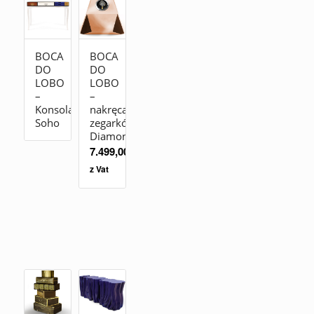
BOCA
BOCA
DO
DO
LOBO
LOBO
–
–
Konsola
nakręcacz
Soho
zegarków
Diamond
7.499,00
zł
z Vat