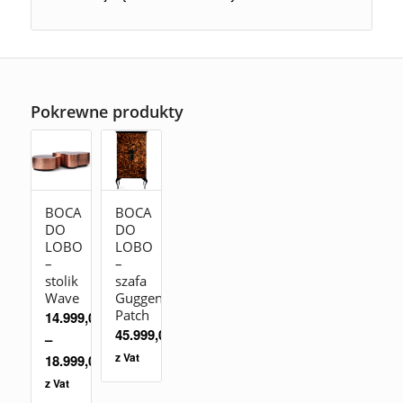
Pokrewne produkty
BOCA
BOCA
DO
DO
LOBO
LOBO
–
–
stolik
szafa
Wave
Guggenheim
Patch
14.999,00
zł
45.999,00
zł
–
z Vat
18.999,00
zł
z Vat