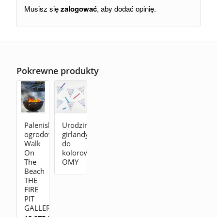
Musisz się
zalogować
, aby dodać opinię.
Pokrewne produkty
Palenisko
Urodzinowe
ogrodowe
girlandy
Walk
do
On
kolorowania
The
OMY
Beach
THE
FIRE
PIT
GALLERY