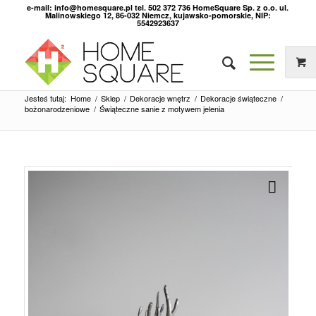
e-mail: info@homesquare.pl tel. 502 372 736 HomeSquare Sp. z o.o. ul.
Malinowskiego 12, 86-032 Niemcz, kujawsko-pomorskie, NIP:
5542923637
Jesteś tutaj:
Home
/
Sklep
/
Dekoracje wnętrz
/
Dekoracje świąteczne
/
bożonarodzeniowe
/
Świąteczne sanie z motywem jelenia