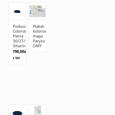
Poduszka
Plakat-
Colorstones
kolorowanka
Pierre
mapa
30/27/19
Paryża
Smarin
OMY
790,00
zł
z Vat