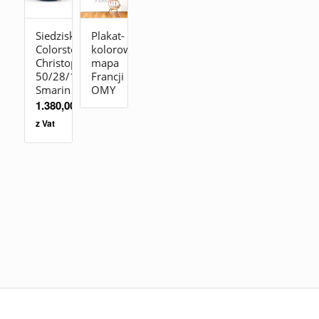
Siedzisko
Plakat-
Colorstones
kolorowanka
Christophe
mapa
50/28/19
Francji
Smarin
OMY
1.380,00
zł
z Vat