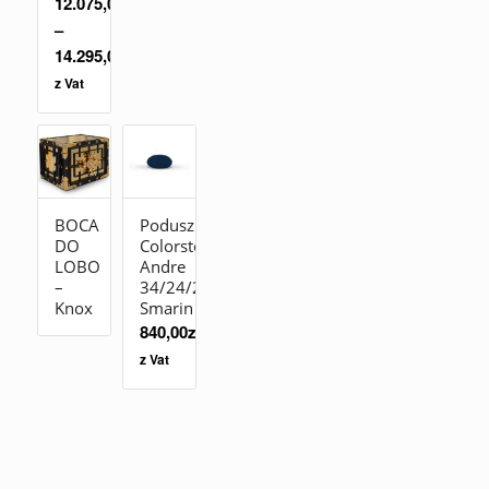
12.075,00
zł
–
14.295,00
zł
z Vat
BOCA
Poduszka
DO
Colorstones
LOBO
Andre
–
34/24/20
Knox
Smarin
840,00
zł
z Vat