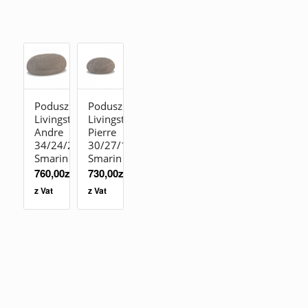
Poduszka
Poduszka
Livingstones
Livingstones
Andre
Pierre
34/24/20
30/27/19
Smarin
Smarin
760,00
zł
730,00
zł
z Vat
z Vat