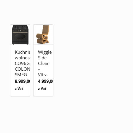
Kuchnia
Wiggle
wolnostojąca
Side
CO96GMA9
Chair
COLONIALE
–
SMEG
Vitra
8.999,00
zł
4.999,00
zł
z Vat
z Vat