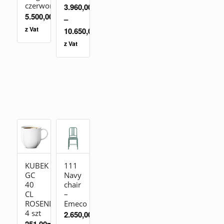
czerwony
3.960,00
zł
5.500,00
zł
–
z Vat
10.650,00
zł
z Vat
KUBEK
111
GC
Navy
40
chair
CL
–
ROSENDAHL
Emeco
4 szt
2.650,00
zł
251,00
zł