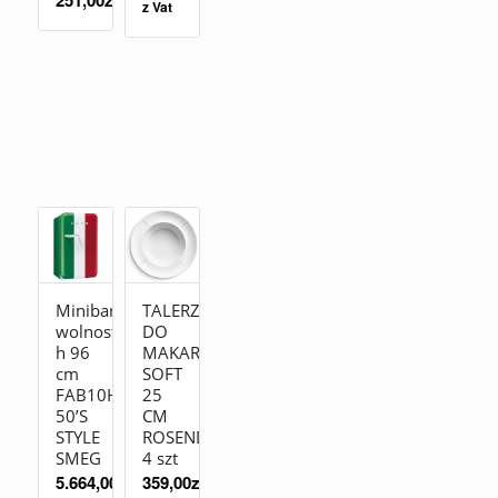
z Vat
Minibar
TALERZ
wolnostojąca
DO
h 96
MAKARONU
cm
SOFT
FAB10HRDIT2
25
50’S
CM
STYLE
ROSENDAHL
SMEG
4 szt
5.664,00
zł
359,00
zł