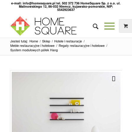
e-mail: info@homesquare.pl tel. 502 372 736 HomeSquare Sp. z o.o. ul.
Malinowskiego 12, 86-032 Niemcz, kujawsko-pomorskie, NIP:
5542923637
Jesteś tutaj:
Home
/
Sklep
/
Hotele i restauracje
/
Meble restauracyjne i hotelowe
/
Regały restauracyjne i hotelowe
/
System modułowych półek Hang