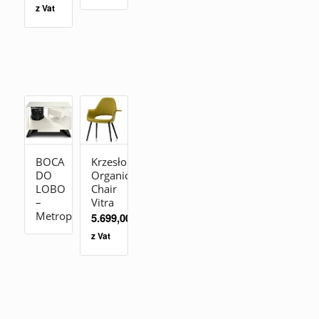
z Vat
BOCA
Krzesło
DO
Organic
LOBO
Chair
–
Vitra
Metropolitan
5.699,00
zł
z Vat