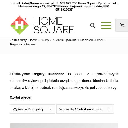
e-mail: info@homesquare.pl tel. 502 372 736 HomeSquare Sp. z o.o. ul.
Malinowskiego 12, 86-032 Niemcz, kujawsko-pomorskie, NIP:
5542923637
Jesteś tutaj:
Home
/
Sklep
/
Kuchnia i jadalnia
/
Meble do kuchni
/
Regały kuchenne
Ekskluzywne
regały kuchenne
to jeden z najważniejszych
elementów stylowego i pięknie urządzonego domu. Idealna kuchnia
to taka, w której nie zabraknie miejsca na wszystkie potrzebne rzeczy.
Czytaj więcej
Wyświetlaj
Wyświetlaj
Domyślny
15 ofert na stronie