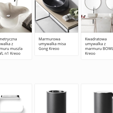
metryczna
Marmurowa
Kwadratowa
walka z
umywalka misa
umywalka z
muru muszla
Gong Kreoo
marmuru BOWL
L n1 Kreoo
Kreoo