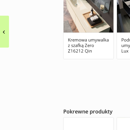
Umywalka z szafką
Assolo Qin
Kremowa umywalka
Pod
z szafką Zero
umyw
Z16212 Qin
Lux
Pokrewne produkty