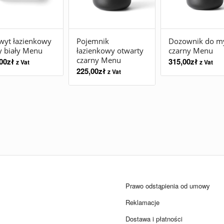
wyt łazienkowy
Pojemnik
Dozownik do m
y biały Menu
łazienkowy otwarty
czarny Menu
czarny Menu
00
zł
315,00
zł
z Vat
z Vat
225,00
zł
z Vat
Prawo odstąpienia od umowy
Reklamacje
Dostawa i płatności