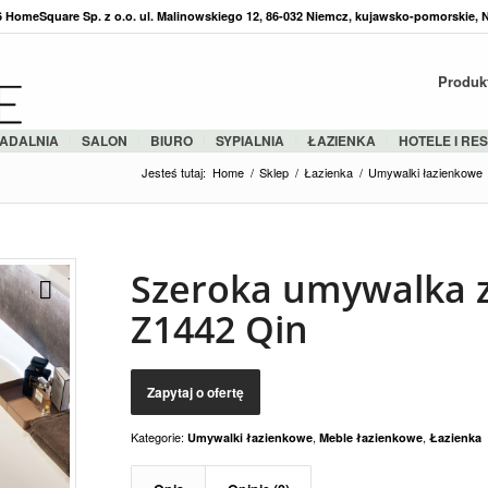
36 HomeSquare Sp. z o.o. ul. Malinowskiego 12, 86-032 Niemcz, kujawsko-pomorskie, 
Produk
ADALNIA
SALON
BIURO
SYPIALNIA
ŁAZIENKA
HOTELE I RE
Jesteś tutaj:
Home
/
Sklep
/
Łazienka
/
Umywalki łazienkowe
Szeroka umywalka z
Z1442 Qin
Kategorie:
,
,
Umywalki łazienkowe
Meble łazienkowe
Łazienka