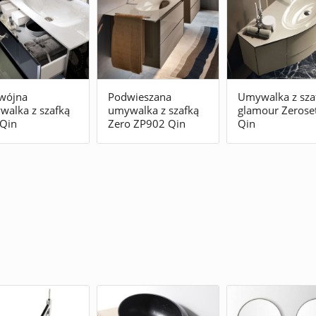
wójna
Podwieszana
Umywalka z sza
alka z szafką
umywalka z szafką
glamour Zerose
 Qin
Zero ZP902 Qin
Qin