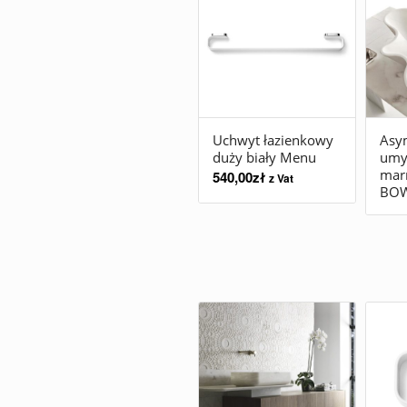
Uchwyt łazienkowy
Asy
duży biały Menu
umy
mar
540,00
zł
z Vat
BOW