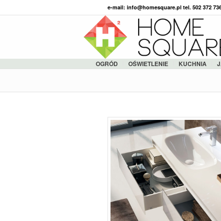
e-mail: info@homesquare.pl tel. 502 372 7
OGRÓD
OŚWIETLENIE
KUCHNIA
J