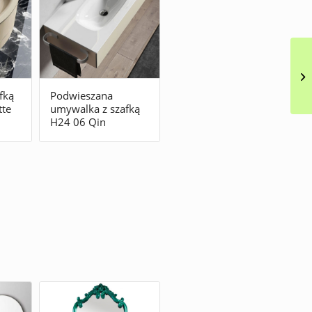
fką
Podwieszana
tte
umywalka z szafką
H24 06 Qin