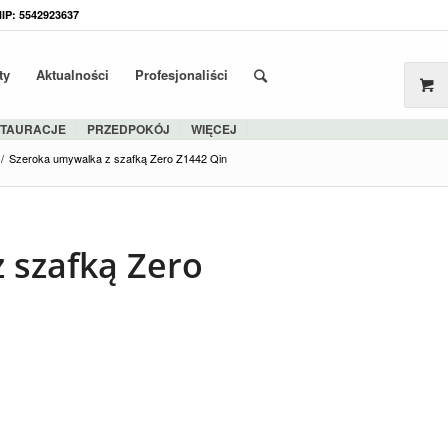
NIP: 5542923637
ty
Aktualności
Profesjonaliści
STAURACJE
PRZEDPOKÓJ
WIĘCEJ
/
Szeroka umywalka z szafką Zero Z1442 Qin
 szafką Zero