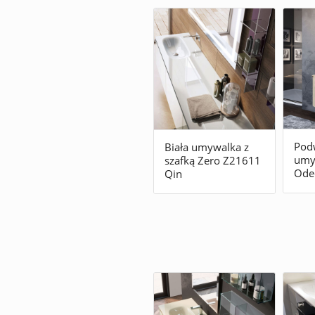
Pod
Biała umywalka z
umyw
szafką Zero Z21611
Ode
Qin