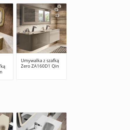
Umywalka z szafką
Zero ZA160D1 Qin
fką
n