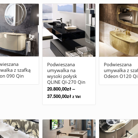
wieszana
Podwieszana
Podwieszana
alka z szafką
umywalka na
umywalka z sza
on 090 Qin
wysoki połysk
Odeon O120 Qi
QLINE QI-270 Qin
20.800,00
zł
–
37.500,00
zł
z Vat