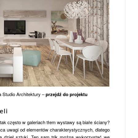
Studio Architektury –
przejdź do projektu
eli
 tak często w galeriach tłem wystawy są białe ściany?
raca uwagi od elementów charakterystycznych, dlatego
ia dzieł sztuki. Ten sam trik można wykorzystać we