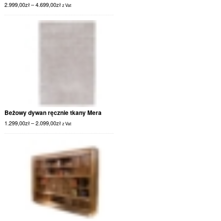
2.999,00
zł
–
4.699,00
zł
z Vat
Beżowy dywan ręcznie tkany Mera
1.299,00
zł
–
2.099,00
zł
z Vat