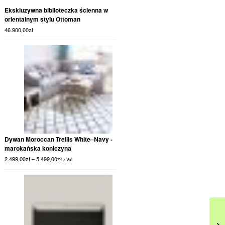
Ekskluzywna biblioteczka ścienna w
orientalnym stylu Ottoman
46.900,00
zł
Dywan Moroccan Trellis White–Navy -
marokańska koniczyna
2.499,00
zł
–
5.499,00
zł
z Vat