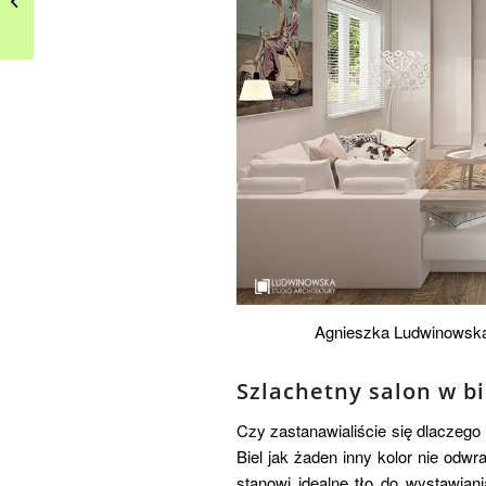
zaprzyjaźnionych
profesjonalistów
Agnieszka Ludwinowska 
Szlachetny salon w bi
Czy zastanawialiście się dlaczego
Biel jak żaden inny kolor nie odw
stanowi idealne tło do wystawian