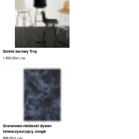
Stołek barowy Troy
1.500,00
zł
z Vat
Granatowo-niebieski dywan
łatwoczyszczący Jungle
999,00
zł
z Vat