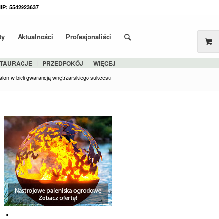
NIP: 5542923637
ty
Aktualności
Profesjonaliści
STAURACJE
PRZEDPOKÓJ
WIĘCEJ
alon w bieli gwarancją wnętrzarskiego sukcesu