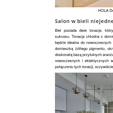
HOLA De
Salon w bieli niejedn
Biel posiada dwie tonacje, któ
sukcesu. Tonacja chłodna z domie
będzie idealna do nowoczesnych i 
domieszką żółtego pigmentu, okre
doskonałą bazą przytulnych aranża
nowoczesnych i eklektycznych wn
połączeniu tych tonacji, oczywiście 