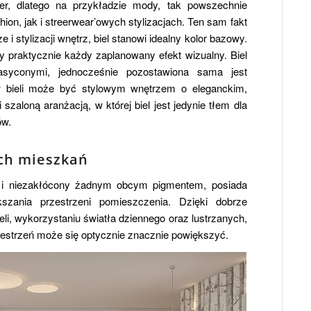
ter, dlatego na przykładzie mody, tak powszechnie
ion, jak i streerwear’owych stylizacjach. Ten sam fakt
 i stylizacji wnętrz, biel stanowi idealny kolor bazowy.
y praktycznie każdy zaplanowany efekt wizualny. Biel
yconymi, jednocześnie pozostawiona sama jest
w bieli może być stylowym wnętrzem o eleganckim,
zaloną aranżacją, w której biel jest jedynie tłem dla
ów.
ych mieszkań
ty i niezakłócony żadnym obcym pigmentem, posiada
szania przestrzeni pomieszczenia. Dzięki dobrze
eli, wykorzystaniu światła dziennego oraz lustrzanych,
zestrzeń może się optycznie znacznie powiększyć.