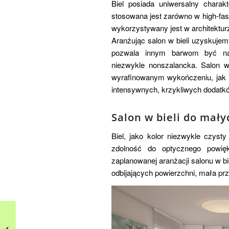
Biel posiada uniwersalny charak
stosowana jest zarówno w high-fash
wykorzystywany jest w architekturze
Aranżując salon w bieli uzyskujem
pozwala innym barwom być nas
niezwykle nonszalancka. Salon 
wyrafinowanym wykończeniu, jak i s
intensywnych, krzykliwych dodatk
Salon w bieli do mał
Biel, jako kolor niezwykle czys
zdolność do optycznego powięk
zaplanowanej aranżacji salonu w bi
odbijających powierzchni, mała pr
Gwiazdka 2015 – z
wizytą u