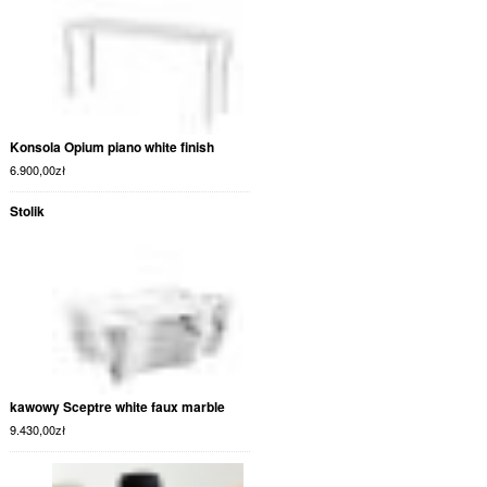
Konsola Opium piano white finish
6.900,00
zł
Stolik
kawowy Sceptre white faux marble
9.430,00
zł