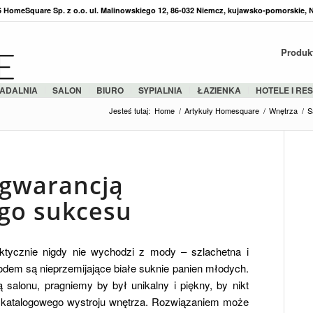
36 HomeSquare Sp. z o.o. ul. Malinowskiego 12, 86-032 Niemcz, kujawsko-pomorskie, 
Produk
ADALNIA
SALON
BIURO
SYPIALNIA
ŁAZIENKA
HOTELE I RE
Jesteś tutaj:
Home
/
Artykuły Homesquare
/
Wnętrza
/
S
i gwarancją
go sukcesu
ktycznie nigdy nie wychodzi z mody – szlachetna i
dem są nieprzemijające białe suknie panien młodych.
 salonu, pragniemy by był unikalny i piękny, by nikt
, katalogowego wystroju wnętrza. Rozwiązaniem może