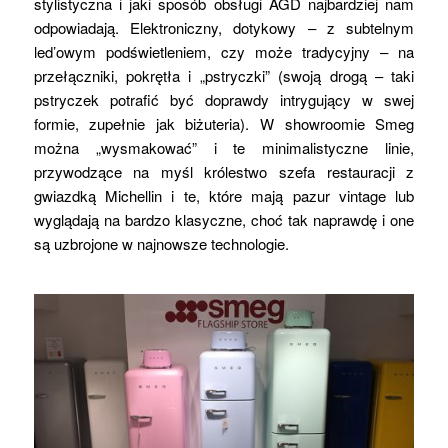
stylistyczna i jaki sposób obsługi AGD najbardziej nam
odpowiadają. Elektroniczny, dotykowy – z subtelnym
led’owym podświetleniem, czy może tradycyjny – na
przełączniki, pokrętła i „pstryczki” (swoją drogą – taki
pstryczek potrafić być doprawdy intrygujący w swej
formie, zupełnie jak biżuteria). W showroomie Smeg
można „wysmakować” i te minimalistyczne linie,
przywodzące na myśl królestwo szefa restauracji z
gwiazdką Michellin i te, które mają pazur vintage lub
wyglądają na bardzo klasyczne, choć tak naprawdę i one
są uzbrojone w najnowsze technologie.