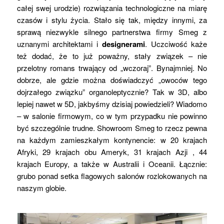
całej swej urodzie) rozwiązania technologiczne na miarę
czasów i stylu życia. Stało się tak, między innymi, za
sprawą niezwykle silnego partnerstwa firmy Smeg z
uznanymi architektami i
designerami
. Uczciwość każe
też dodać, że to już poważny, stały związek – nie
przelotny romans trwający od „wczoraj”. Bynajmniej. No
dobrze, ale gdzie można doświadczyć „owoców tego
dojrzałego związku” organoleptycznie? Tak w 3D, albo
lepiej nawet w 5D, jakbyśmy dzisiaj powiedzieli? Wiadomo
– w salonie firmowym, co w tym przypadku nie powinno
być szczególnie trudne. Showroom Smeg to rzecz pewna
na każdym zamieszkałym kontynencie: w 20 krajach
Afryki, 29 krajach obu Ameryk, 31 krajach Azji , 44
krajach Europy, a także w Australii i Oceanii. Łącznie:
grubo ponad setka flagowych salonów rozlokowanych na
naszym globie.