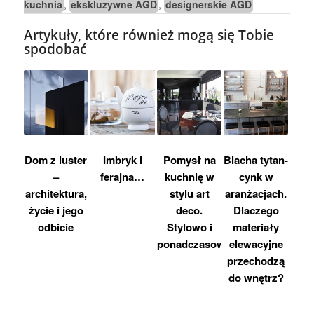
kuchnia
ekskluzywne AGD
designerskie AGD
,
,
Artykuły, które również mogą się Tobie
spodobać
Dom z luster
Imbryk i
Pomysł na
Blacha tytan-
–
ferajna…
kuchnię w
cynk w
architektura,
stylu art
aranżacjach.
życie i jego
deco.
Dlaczego
odbicie
Stylowo i
materiały
ponadczasowo.
elewacyjne
przechodzą
do wnętrz?