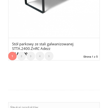
Stół parkowy ze stali galwanizowanej
STTA.2400.ZnRC Adezz
15.800,00
zł
1
2
3
4
5
Strona 1 z 5