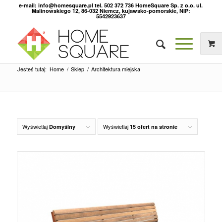
e-mail: info@homesquare.pl tel. 502 372 736 HomeSquare Sp. z o.o. ul.
Malinowskiego 12, 86-032 Niemcz, kujawsko-pomorskie, NIP:
5542923637
Jesteś tutaj:
Home
/
Sklep
/
Architektura miejska
Wyświetlaj
Wyświetlaj
Domyślny
15 ofert na stronie