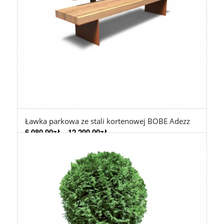
Ławka parkowa ze stali kortenowej BOBE Adezz
6.080,00
zł
–
12.200,00
zł