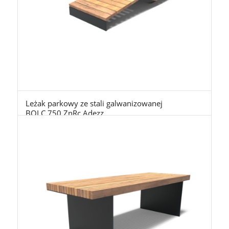
Leżak parkowy ze stali galwanizowanej
BOLC.750.ZnRc Adezz
10.600,00
zł