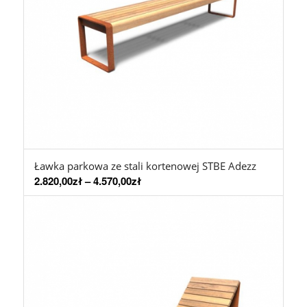
Ławka parkowa ze stali kortenowej STBE Adezz
2.820,00
zł
–
4.570,00
zł