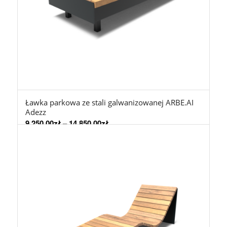
Ławka parkowa ze stali galwanizowanej ARBE.AI
Adezz
9.250,00
zł
–
14.850,00
zł