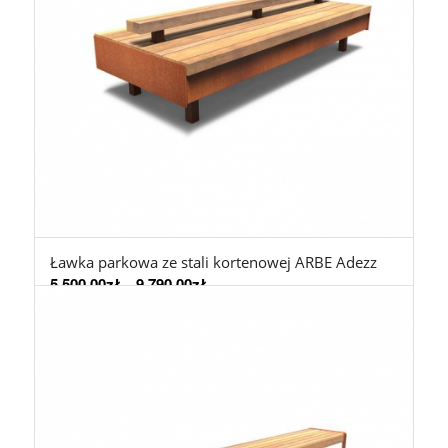
Ławka parkowa ze stali kortenowej ARBE Adezz
5.500,00
zł
–
9.790,00
zł