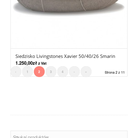
Siedzisko Livingstones Xavier 50/40/26 Smarin
1.250,00
zł
z Vat
‹
1
2
3
4
›
»
Strona 2 z 11