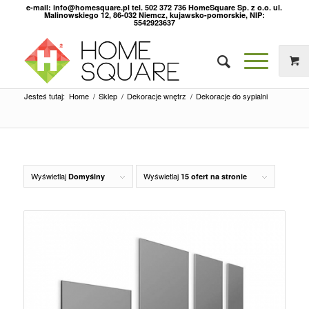
e-mail: info@homesquare.pl tel. 502 372 736 HomeSquare Sp. z o.o. ul.
Malinowskiego 12, 86-032 Niemcz, kujawsko-pomorskie, NIP:
5542923637
Jesteś tutaj:
Home
/
Sklep
/
Dekoracje wnętrz
/
Dekoracje do sypialni
Wyświetlaj
Wyświetlaj
Domyślny
15 ofert na stronie