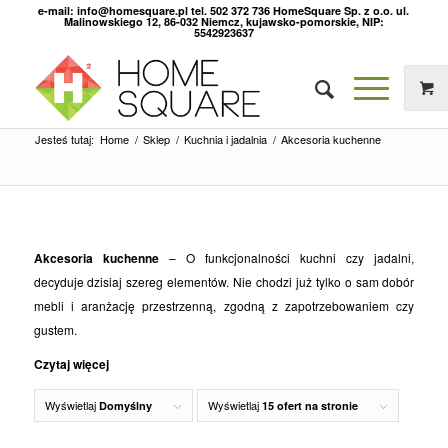
e-mail: info@homesquare.pl tel. 502 372 736 HomeSquare Sp. z o.o. ul.
Malinowskiego 12, 86-032 Niemcz, kujawsko-pomorskie, NIP:
5542923637
Jesteś tutaj:
Home
/
Sklep
/
Kuchnia i jadalnia
/
Akcesoria kuchenne
Akcesoria kuchenne
– O funkcjonalności kuchni czy jadalni,
decyduje dzisiaj szereg elementów. Nie chodzi już tylko o sam dobór
mebli i aranżację przestrzenną, zgodną z zapotrzebowaniem czy
gustem.
Czytaj więcej
Wyświetlaj
Wyświetlaj
Domyślny
15 ofert na stronie