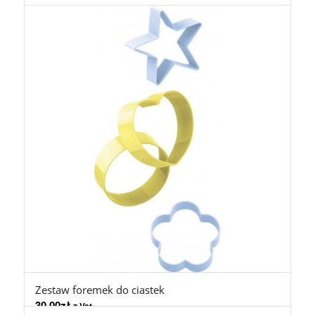
Zestaw foremek do ciastek
30,00
zł
z Vat