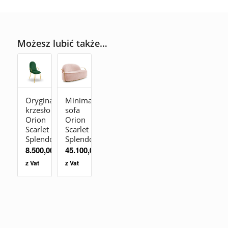
Możesz lubić także…
Oryginalne
Minimalistyczna
krzesło
sofa
Orion
Orion
Scarlet
Scarlet
Splendour
Splendour
8.500,00
zł
45.100,00
zł
z Vat
z Vat