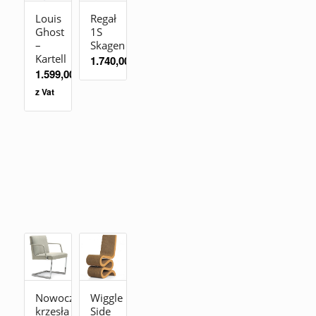
Louis
Regał
Ghost
1S
–
Skagen
Kartell
1.740,00
zł
1.599,00
zł
z Vat
Nowoczesne
Wiggle
krzesła
Side