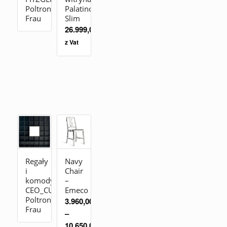
Poltrona
Palatino
Frau
Slim
26.999,00
zł
z Vat
Regały
Navy
i
Chair
komody
–
CEO_CUBE_CABINET
Emeco
Poltrona
3.960,00
zł
Frau
–
10.650,00
zł