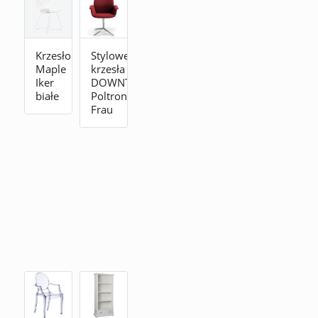
Krzesło
Stylowe
Maple
krzesła
Iker
DOWNTOWN_CONFERENCE
białe
Poltrona
Frau