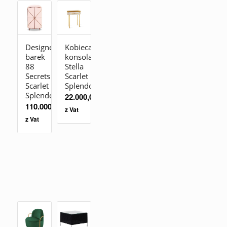
Designerski
Kobieca
barek
konsola
88
Stella
Secrets
Scarlet
Scarlet
Splendour
Splendour
22.000,00
zł
110.000,00
zł
z Vat
z Vat