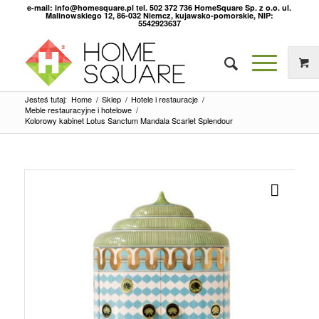
e-mail: info@homesquare.pl tel. 502 372 736 HomeSquare Sp. z o.o. ul.
Malinowskiego 12, 86-032 Niemcz, kujawsko-pomorskie, NIP:
5542923637
Jesteś tutaj:
Home
/
Sklep
/
Hotele i restauracje
/
Meble restauracyjne i hotelowe
/
Kolorowy kabinet Lotus Sanctum Mandala Scarlet Splendour