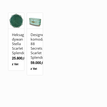
Heksagonalny
Designerska
dywan
komoda
Stella
88
Scarlet
Secrets
Splendour
Scarlet
Splendour
25.800,00
zł
59.000,00
zł
z Vat
z Vat