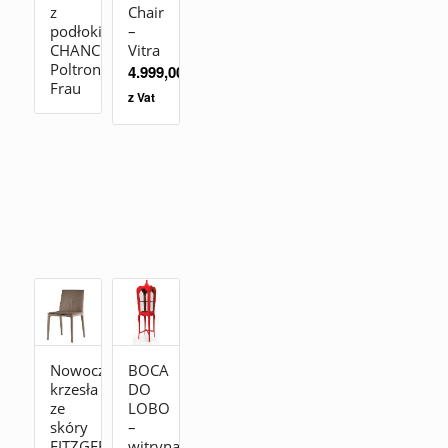
z
Chair
podłokietnikami
–
CHANCELLOR_CONFERENCE
Vitra
Poltrona
4.999,00
zł
Frau
z Vat
Nowoczesne
BOCA
krzesła
DO
ze
LOBO
skóry
–
FITZGERALD
witryna