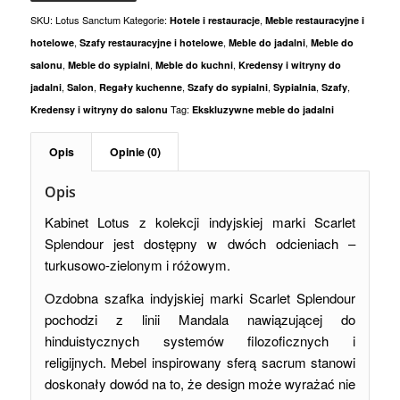
SKU:
Lotus Sanctum
Kategorie:
,
Hotele i restauracje
Meble restauracyjne i
,
,
,
hotelowe
Szafy restauracyjne i hotelowe
Meble do jadalni
Meble do
,
,
,
salonu
Meble do sypialni
Meble do kuchni
Kredensy i witryny do
,
,
,
,
,
,
jadalni
Salon
Regały kuchenne
Szafy do sypialni
Sypialnia
Szafy
Tag:
Kredensy i witryny do salonu
Ekskluzywne meble do jadalni
Opis
Opinie (0)
Opis
Kabinet Lotus z kolekcji indyjskiej marki Scarlet
Splendour jest dostępny w dwóch odcieniach –
turkusowo-zielonym i różowym.
Ozdobna szafka indyjskiej marki Scarlet Splendour
pochodzi z linii Mandala nawiązującej do
hinduistycznych systemów filozoficznych i
religijnych. Mebel inspirowany sferą sacrum stanowi
doskonały dowód na to, że design może wyrażać nie