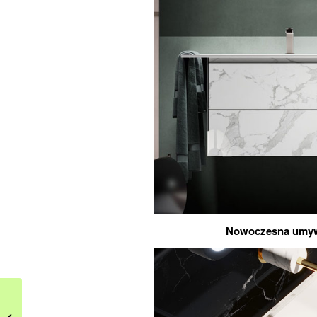
Nowoczesna umywa
Meble basenowe –
idealne dopełnienie