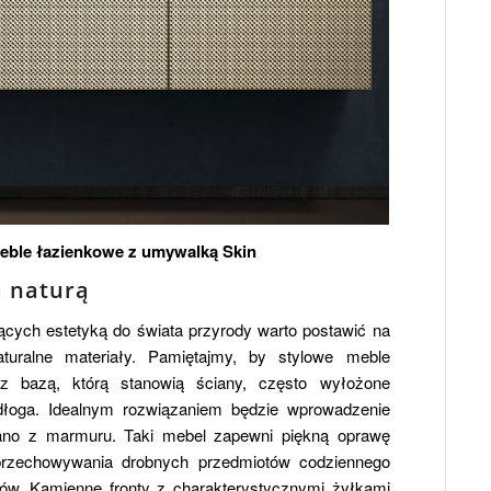
eble łazienkowe z umywalką Skin
a naturą
cych estetyką do świata przyrody warto postawić na
aturalne materiały. Pamiętajmy, by stylowe meble
 bazą, którą stanowią ściany, często wyłożone
dłoga. Idealnym rozwiązaniem będzie wprowadzenie
ano z marmuru. Taki mebel zapewni piękną oprawę
przechowywania drobnych przedmiotów codziennego
ów. Kamienne fronty z charakterystycznymi żyłkami