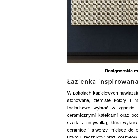
Designerskie m
Łazienka inspirowan
W pokojach kąpielowych nawiązują
stonowane, ziemiste kolory i n
łazienkowe wybrać w zgodzie z
ceramicznymi kafelkami oraz po
szafki z umywalką, którą wykon
ceramice i stworzy miejsce do 
użytku, ręczników oraz kosmetyk