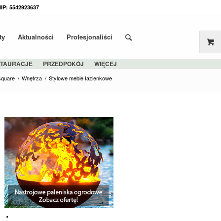
NIP: 5542923637
ty
Aktualności
Profesjonaliści
STAURACJE
PRZEDPOKÓJ
WIĘCEJ
square
/
Wnętrza
/
Stylowe meble łazienkowe