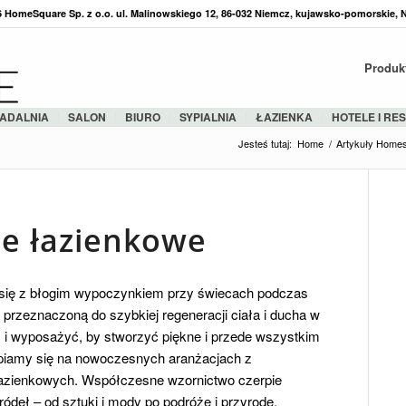
36 HomeSquare Sp. z o.o. ul. Malinowskiego 12, 86-032 Niemcz, kujawsko-pomorskie, 
Produk
ADALNIA
SALON
BIURO
SYPIALNIA
ŁAZIENKA
HOTELE I RE
Jesteś tutaj:
Home
/
Artykuły Home
e łazienkowe
y się z błogim wypoczynkiem przy świecach podczas
ą przeznaczoną do szybkiej regeneracji ciała i ducha w
 i wyposażyć, by stworzyć piękne i przede wszystkim
upiamy się na nowoczesnych aranżacjach z
łazienkowych. Współczesne wzornictwo czerpie
ródeł – od sztuki i mody po podróże i przyrodę.