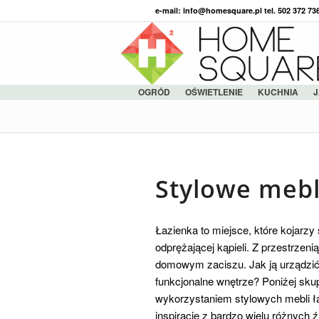
e-mail: info@homesquare.pl tel. 502 372 7
OGRÓD
OŚWIETLENIE
KUCHNIA
J
Stylowe mebl
Łazienka to miejsce, które kojarz
odprężającej kąpieli. Z przestrzeni
domowym zaciszu. Jak ją urządzić
funkcjonalne wnętrze? Poniżej sk
wykorzystaniem stylowych mebli 
inspiracje z bardzo wielu różnych ź