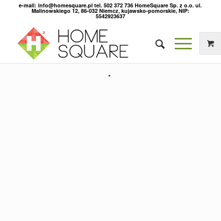
e-mail: info@homesquare.pl tel. 502 372 736 HomeSquare Sp. z o.o. ul.
Malinowskiego 12, 86-032 Niemcz, kujawsko-pomorskie, NIP:
5542923637