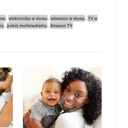
omu
elektronika w domu
telewizor w domu
TV w
,
,
,
ny
pokój multimedialny
Amazon TV
,
,