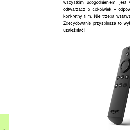
wszystkim udogodnieniem, jest
odtwarzacz o cokolwiek – odpo
konkretny film. Nie trzeba wstaw
Zdecydowanie przyspiesza to wy
uzależniać!
Sofa w salonie ­‐ Tomek
Rygalik podpowiada jak