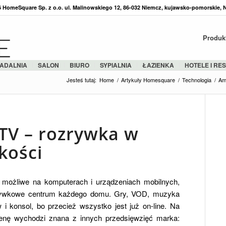
36 HomeSquare Sp. z o.o. ul. Malinowskiego 12, 86-032 Niemcz, kujawsko-pomorskie, 
Produk
ADALNIA
SALON
BIURO
SYPIALNIA
ŁAZIENKA
HOTELE I RE
Jesteś tutaj:
Home
/
Artykuły Homesquare
/
Technologia
/
Am
TV – rozrywka w
kości
ę możliwe na komputerach i urządzeniach mobilnych,
ozrywkowe centrum każdego domu. Gry, VOD, muzyka
 konsol, bo przecież wszystko jest już on-line. Na
cenę wychodzi znana z innych przedsięwzięć marka: