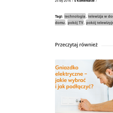
/
/
25 sty 2016
0 Komentarze
technologia
telewizja w d
Tagi:
,
domu
pokój TV
pokój telewizyj
,
,
Przeczytaj również