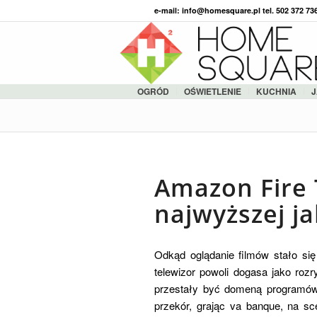
e-mail: info@homesquare.pl tel. 502 372 7
OGRÓD
OŚWIETLENIE
KUCHNIA
J
Amazon Fire 
najwyższej ja
Odkąd oglądanie filmów stało si
telewizor powoli dogasa jako r
przestały być domeną programów i
przekór, grając va banque, na s