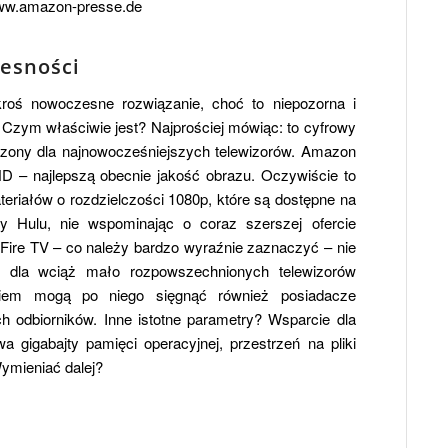
w.amazon-presse.de
esności
oś nowoczesne rozwiązanie, choć to niepozorna i
 Czym właściwie jest? Najprościej mówiąc: to cyfrowy
zony dla najnowocześniejszych telewizorów. Amazon
HD – najlepszą obecnie jakość obrazu. Oczywiście to
eriałów o rozdzielczości 1080p, które są dostępne na
czy Hulu, nie wspominając o coraz szerszej ofercie
ire TV – co należy bardzo wyraźnie zaznaczyć – nie
e dla wciąż mało rozpowszechnionych telewizorów
iem mogą po niego sięgnąć również posiadacze
 odbiorników. Inne istotne parametry? Wsparcie dla
a gigabajty pamięci operacyjnej, przestrzeń na pliki
Wymieniać dalej?