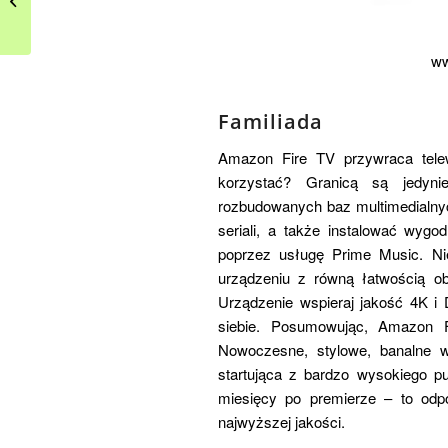
wybrać tę, z której
będziecie...
ww
Familiada
Amazon Fire TV przywraca telew
korzystać? Granicą są jedyni
rozbudowanych baz multimedialnyc
seriali, a także instalować wygo
poprzez usługę Prime Music. Ni
urządzeniu z równą łatwością ob
Urządzenie wspieraj jakość 4K i
siebie. Posumowując, Amazon Fir
Nowoczesne, stylowe, banalne w
startująca z bardzo wysokiego pu
miesięcy po premierze – to od
najwyższej jakości.