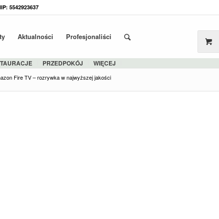
NIP: 5542923637
ty
Aktualności
Profesjonaliści
STAURACJE
PRZEDPOKÓJ
WIĘCEJ
azon Fire TV – rozrywka w najwyższej jakości