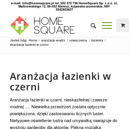
e-mail: info@homesquare.pl tel. 502 372 736 HomeSquare Sp. z o.o. ul.
Malinowskiego 12, 86-032 Niemcz, kujawsko-pomorskie, NIP:
5542923637
Jesteś tutaj:
Home
/
aranżacje wnętrz
/
nowoczesny
/
łazienka
/
Aranżacja łazienki w czerni
Aranżacja łazienki w
czerni
Aranżacja łazienki w czarni, nieskazitelnej i zawsze
modnej …. Niewielka przestrzeń została optycznie
powiększona, dzięki zastosowaniu licznych luster.
Nietypowe oświetlenie lustra nad umywalką nawiązuje do
wystroju garderoby dla aktorów. Piękna mozaika