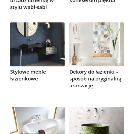
urządź łazienkę w
koneserom piękna
stylu wabi-sabi
Stylowe meble
Dekory do łazienki –
łazienkowe
sposób na oryginalną
aranżację