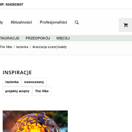
NIP: 5542923637
ty
Aktualności
Profesjonaliści
STAURACJE
PRZEDPOKÓJ
WIĘCEJ
The Vibe
/
łazienka
/
Aranżacja szarej toalety
INSPIRACJE
łazienka
nowoczesny
projekty wnętrz
The Vibe