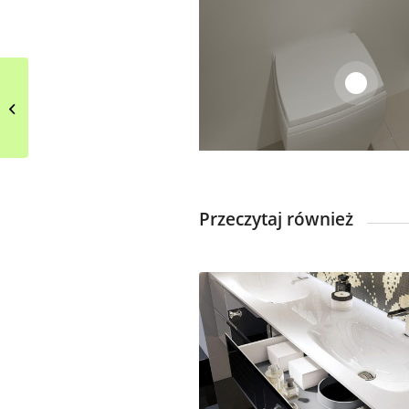
1
Minimalistyczne
wnętrze w czerni i bieli
Przeczytaj również