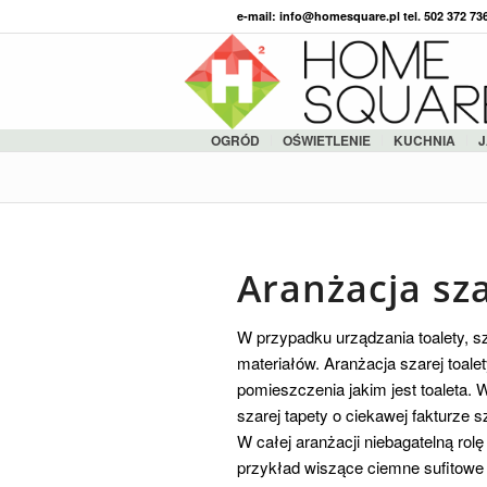
e-mail: info@homesquare.pl tel. 502 372 7
OGRÓD
OŚWIETLENIE
KUCHNIA
J
Aranżacja sza
W przypadku urządzania toalety, s
materiałów. Aranżacja szarej toale
pomieszczenia jakim jest toaleta.
szarej tapety o ciekawej fakturze 
W całej aranżacji niebagatelną rol
przykład wiszące ciemne sufitowe