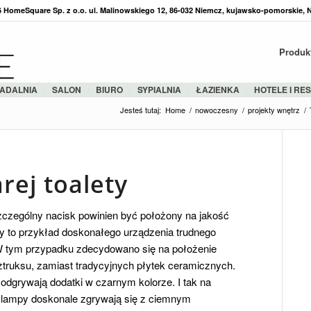
36 HomeSquare Sp. z o.o. ul. Malinowskiego 12, 86-032 Niemcz, kujawsko-pomorskie, 
Produk
ADALNIA
SALON
BIURO
SYPIALNIA
ŁAZIENKA
HOTELE I RE
Jesteś tutaj:
Home
/
nowoczesny
/
projekty wnętrz
/
rej toalety
zczególny nacisk powinien być położony na jakość
ty to przykład doskonałego urządzenia trudnego
 W tym przypadku zdecydowano się na położenie
sztruksu, zamiast tradycyjnych płytek ceramicznych.
ę odgrywają dodatki w czarnym kolorze. I tak na
 lampy doskonale zgrywają się z ciemnym