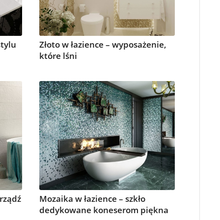
tylu
Złoto w łazience – wyposażenie,
które lśni
urządź
Mozaika w łazience – szkło
dedykowane koneserom piękna