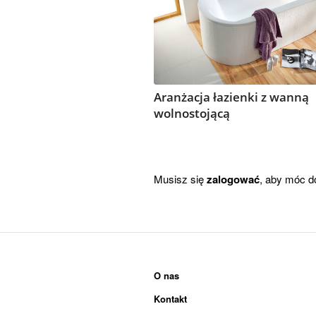
Aranżacja łazienki z wanną
wolnostojącą
Musisz się
zalogować
, aby móc d
O nas
Kontakt