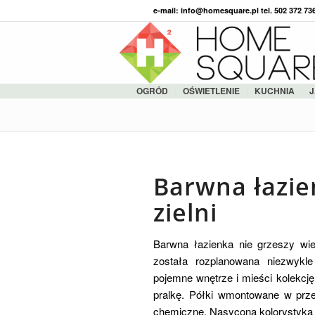
e-mail: info@homesquare.pl tel. 502 372 7
OGRÓD
OŚWIETLENIE
KUCHNIA
J
Barwna łazie
zielni
Barwna łazienka nie grzeszy wie
została rozplanowana niezwykle
pojemne wnętrze i mieści kolekcj
pralkę. Półki wmontowane w prze
chemiczne. Nasycona kolorystyka