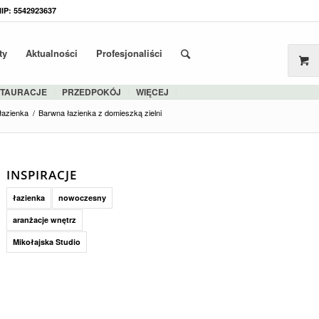
NIP: 5542923637
ty
Aktualności
Profesjonaliści
STAURACJE
PRZEDPOKÓJ
WIĘCEJ
łazienka
/
Barwna łazienka z domieszką zielni
INSPIRACJE
łazienka
nowoczesny
aranżacje wnętrz
Mikołajska Studio