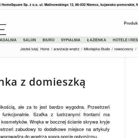
36 HomeSquare Sp. z o.o. ul. Malinowskiego 12, 86-032 Niemcz, kujawsko-pomorskie, 
Produk
ADALNIA
SALON
BIURO
SYPIALNIA
ŁAZIENKA
HOTELE I RE
Jesteś tutaj:
Home
/
aranżacje wnętrz
/
Mikołajska Studio
/
nowoczesny
/
nka z domieszką
lkością, ale za to jest bardzo wygodna. Przestrzeń
 funkcjonalnie. Szafka z lustrzanymi frontami ma
ę kosmetyków. Wnęka w bocznej ścianie skrywa kryje
strzeń zabudowy to dodatkowe miejsce na artykuły
 wprowadza do wnętrza sporą porcję optymizmu.